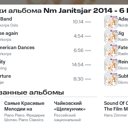
ки альбома
Nm Janitsjar 2014 - 6 
r Band
Adag
10:14
korps Oslo
Nordr
ise again
Jig
4:54
arkorps
Rælin
American Dances
Fate
6:56
arkorps
Rælin
ity
Rein
14:54
ning
Glomm
rture
Sub
8:30
jar
Glomm
ванные альбомы
Самые Красивые
Чайковский
Sound Of 
Мелодии на
«Щелкунчик»
The Film M
Пианино
Hans Zim
Piano Piano
,
Фридерик
Российский
Hans Zimmer
Шопен
,
Piano Classics
,
национальный
Пианино
молодежный