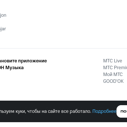
симфонический
оркестр
jon
jar
ановите приложение
MTС Live
Н Музыка
MTС Prem
Мой МТС
GOOD’OK
наркотических средств, психотропных веществ, их аналогов причиня
ьзуем куки, чтобы на сайте все работало.
Подробнее
ПО
тельством ответственность.
е права защищены