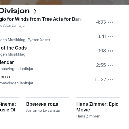
Divisjon
io for Winds from Tree Acts for Band
4:33
e Aker Janitsjar
3:41
gen Musikklag
,
Густав Холст
 of the Gods
9:18
gen Musikklag
lender
2:55
asvingen Janitsjar
terra
10:27
asvingen Janitsjar
Cinema:
Времена года
Hans Zimmer: Epic
usic Of
Movie
Антонио Вивальди
mer
Soundtracks
Hans Zimmer