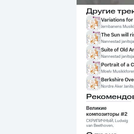
Другие тре
Variations fo
Jernbanens Musik
The Sun will r
Nannestad janitsj
Suite of Old 
Nannestad janitsj
Portrait of a C
Moelv Musikkfore
Berkshire Ove
Nordre Aker Janits
Рекомендо
Великие
композиторы #2
СКРИПИЧНЫЙ
,
Ludwig
van Beethoven
,
Фридерик Шопен
,