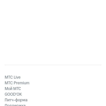
MTС Live
MTС Premium
Мой МТС
GOOD’OK
Питч-форма
Поддержка