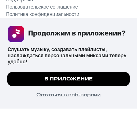
Пользовательское соглашение
Политика конфиденциальности
Рекомендательные технологии
Продолжим в приложении? 
СКАЧАТЬ ПРИЛОЖЕНИЕ
Слушать музыку, создавать плейлисты, 
наслаждаться персональными миксами теперь 
удобно!
Незаконное потребление наркотических средств,
психотропных веществ, их аналогов причиняет вред здоровью,
Мы используем куки, чтобы на сайте все
В ПРИЛОЖЕНИЕ
их незаконный оборот запрещён и влечёт установленную
работало.
Подробнее
законодательством ответственность.
© 2026 ООО «КИОН».
ПОНЯТНО
Остаться в веб-версии
Все права защищены
18+
Главная
В приложение
Избранное