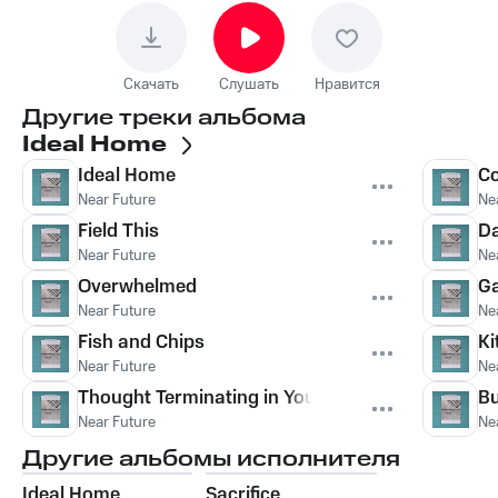
Скачать
Слушать
Нравится
Другие треки альбома
Ideal Home
Ideal Home
Co
Near Future
Ne
Field This
D
Near Future
Ne
Overwhelmed
Ga
Near Future
Ne
Fish and Chips
Ki
Near Future
Ne
Thought Terminating in Your Night
Bu
Near Future
Ne
Другие альбомы исполнителя
Ideal Home
Sacrifice