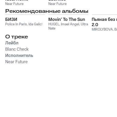
Near Future
Near Future
Рекомендованные альбомы
БИЗИ
Movin' To The Sun
Пьяная без
Police In Paris
,
Ida Galich
HUGEL
,
Imael Angel
,
Ultra
2.0
Nate
MIROLYBOVA
,
B
О треке
Лейбл
Blanc Check
Исполнитель
Near Future