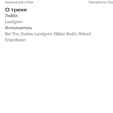
музыка для собак
Saxophone
,
Хо
музыка для собак,
Лаунж)
звуки для ума и
успокаивающие и
О треке
успокаивающие
Лейбл
звуки для
Lundgren
животных,
Исполнитель
антистрессовая
терапия,
Bel Trio, Gustav Lundgren, Niklas Bodin, Robert
преодоление
Erlandsson
беспокойства,
успокаивающее
фортепиано