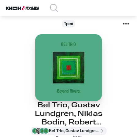
Трек
Bel Trio, Gustav
Lundgren, Niklas
Bodin, Robert
Erlandsson - Gonja
Bel Trio, Gustav Lundgren, Niklas Bodin, Robert Erlandsson