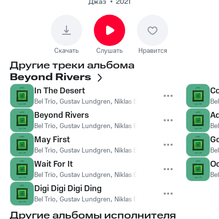
Джаз
2021
Скачать
Слушать
Нравится
Другие треки альбома
Beyond Rivers
In The Desert
Co
Bel Trio
,
Gustav Lundgren
,
Niklas Bodin
,
Robert Erlandsson
Bel
Beyond Rivers
Ad
Bel Trio
,
Gustav Lundgren
,
Niklas Bodin
,
Robert Erlandsson
Bel
May First
G
Bel Trio
,
Gustav Lundgren
,
Niklas Bodin
,
Robert Erlandsson
Bel
Wait For It
Oc
Bel Trio
,
Gustav Lundgren
,
Niklas Bodin
,
Robert Erlandsson
Bel
Digi Digi Digi Ding
Bel Trio
,
Gustav Lundgren
,
Niklas Bodin
,
Robert Erlandsson
Другие альбомы исполнителя