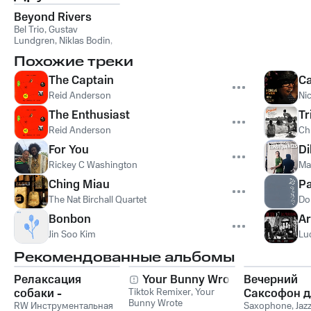
Beyond Rivers
Bel Trio
,
Gustav
Lundgren
,
Niklas Bodin
,
Robert Erlandsson
Похожие треки
The Captain
Ca
Reid Anderson
Ni
The Enthusiast
Tr
Reid Anderson
Ch
For You
D
Rickey C Washington
Ma
Ching Miau
Pa
The Nat Birchall Quartet
Do
Bonbon
Ar
Jin Soo Kim
Lu
Рекомендованные альбомы
Релаксация
Your Bunny Wrote
Вечерний
собаки -
Tiktok Remixer
,
Your
Саксофон д
Bunny Wrote
Расслабляющая
RW Инструментальная
Души (Соло
Saxophone
,
Jaz