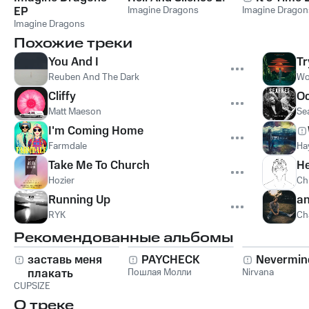
EP
Imagine Dragons
Imagine Dragon
Imagine Dragons
Похожие треки
You And I
Tr
Reuben And The Dark
Wol
Cliffy
O
Matt Maeson
Sea
I'm Coming Home
Farmdale
Ha
Take Me To Church
H
Hozier
Ch
Running Up
an
RYK
Ch
Рекомендованные альбомы
заставь меня
PAYCHECK
Nevermin
плакать
Пошлая Молли
Nirvana
CUPSIZE
О треке