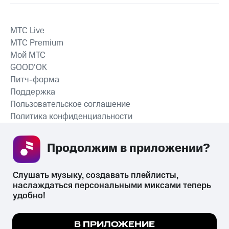
MTС Live
MTС Premium
Мой МТС
GOOD’OK
Питч-форма
Поддержка
Пользовательское соглашение
Политика конфиденциальности
Рекомендательные технологии
Продолжим в приложении? 
СКАЧАТЬ ПРИЛОЖЕНИЕ
Слушать музыку, создавать плейлисты, 
наслаждаться персональными миксами теперь 
удобно!
Незаконное потребление наркотических средств,
психотропных веществ, их аналогов причиняет вред здоровью,
Мы используем куки, чтобы на сайте все
В ПРИЛОЖЕНИЕ
их незаконный оборот запрещён и влечёт установленную