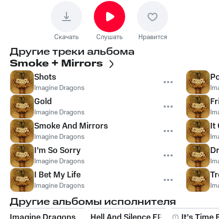
Скачать
Слушать
Нравится
Другие треки альбома
Smoke + Mirrors
Shots
Po
Imagine Dragons
Im
Gold
Fr
Imagine Dragons
Im
Smoke And Mirrors
It
Imagine Dragons
Im
I’m So Sorry
D
Imagine Dragons
Im
I Bet My Life
Tr
Imagine Dragons
Im
Другие альбомы исполнителя
Imagine Dragons
Hell And Silence EP
It’s Time 