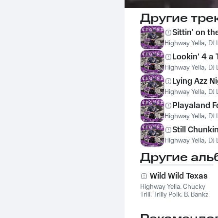
Другие тре
Sittin' on t
Highway Yella
,
DJ 
Lookin' 4 a 
Highway Yella
,
DJ 
Lying Azz N
Highway Yella
,
DJ 
Playaland F
Highway Yella
,
DJ 
Still Chunki
Highway Yella
,
DJ 
Другие аль
Wild Wild Texas
Highway Yella
,
Chucky
Trill
,
Trilly Polk
,
B. Bankz