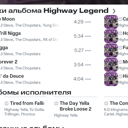
ки альбома
Highway Legend
he Moon
Ca
4:29
Lil Steve
,
The Chopstars
,
Yung Smoody
Highw
Trill Nigga
Ho
5:34
Lil Steve
,
The Chopstars
,
AK of Do or Die
Highw
igga
Fu
5:27
Lil Steve
,
The Chopstars
Highw
orever 2
M
3:54
Lil Steve
,
The Chopstars
Highw
n' da Deuce
H
4:04
Lil Steve
,
The Chopstars
Highw
бомы исполнителя
Tired from Fallin
The Day Yella
The Co
Broke Loose 2
Highway Yella
,
Yo Gutta
,
K.G kilograms
Trillinger
,
J'tronius
Cartel
,
Highwa
Highway Yella