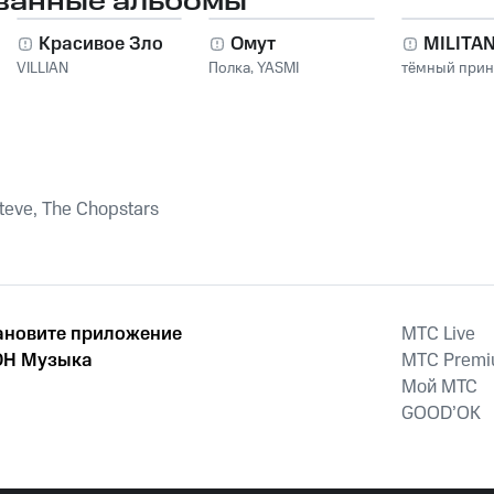
ванные альбомы
Красивое Зло
Омут
MILITA
VILLIAN
Полка
,
YASMI
тёмный при
Steve, The Chopstars
ановите приложение
MTС Live
Н Музыка
MTС Prem
Мой МТС
GOOD’OK