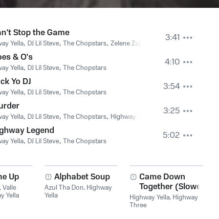
n't Stop the Game
3:41
ay Yella
,
DJ Lil Steve
,
The Chopstars
,
Zelene Zulay
es & O's
4:10
ay Yella
,
DJ Lil Steve
,
The Chopstars
ck Yo DJ
3:54
ay Yella
,
DJ Lil Steve
,
The Chopstars
urder
3:25
ay Yella
,
DJ Lil Steve
,
The Chopstars
,
Highway Three
ighway Legend
5:02
ay Yella
,
DJ Lil Steve
,
The Chopstars
me Up
Alphabet Soup
Came Down
Together (Slowed
,
Valle
Azul Tha Don
,
Highway
y Yella
Yella
& Chopped)
Highway Yella
,
Highway
Three