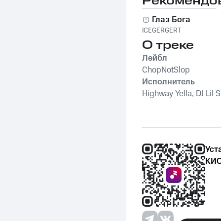
Рекомендо
Глаз Бога
ICEGERGERT
О треке
Лейбл
ChopNotSlop
Исполнитель
Highway Yella, DJ Lil 
Уст
КИО