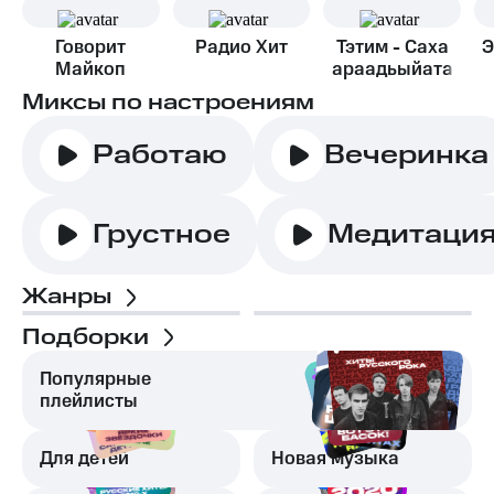
Говорит
Радио Хит
Тэтим - Саха
Э
Майкоп
араадьыйата
Миксы по настроениям
Работаю
Вечеринка
Грустное
Медитаци
Жанры
Подборки
Популярные
плейлисты
Для детей
Новая музыка