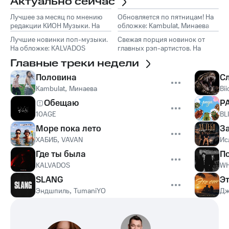
Актуально сейчас
Лучшее за месяц по мнению
Обновляется по пятницам! На
редакции КИОН Музыки. На
обложке: Kambulat, Минаева
обложке: Marselle
Лучшие новинки поп-музыки.
Свежая порция новинок от
На обложке: KALVADOS
главных рэп-артистов. На
обложке: Эндшпиль, TumaniYO
Главные треки недели
Половина
С
Kambulat
,
Минаева
Bii
Обещаю
Р
10AGE
BL
Море пока лето
З
ХАБИБ
,
VAVAN
Ис
Где ты была
П
KALVADOS
WH
SLANG
Эт
Эндшпиль
,
TumaniYO
Дж