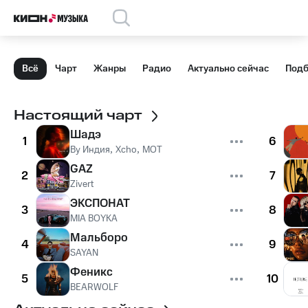
Всё
Чарт
Жанры
Радио
Актуально сейчас
Подб
Настоящий чарт
Шадэ
1
6
By Индия
,
Xcho
,
MOT
GAZ
2
7
Zivert
ЭКСПОНАТ
3
8
MIA BOYKA
Мальборо
4
9
SAYAN
Феникс
5
10
BEARWOLF