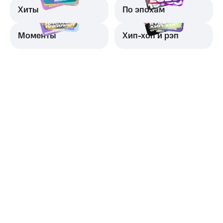
Хиты
По эпохам
Моменты
Хип-хоп и рэп