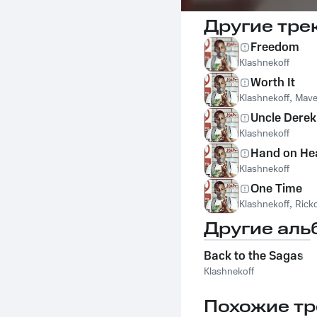
Другие тре
Freedom
Klashnekoff
Worth It
Klashnekoff
,
Mave
Uncle Derek 
Klashnekoff
Hand on He
Klashnekoff
One Time
Klashnekoff
,
Rick
Другие аль
Back to the Sagas
Klashnekoff
Похожие тр