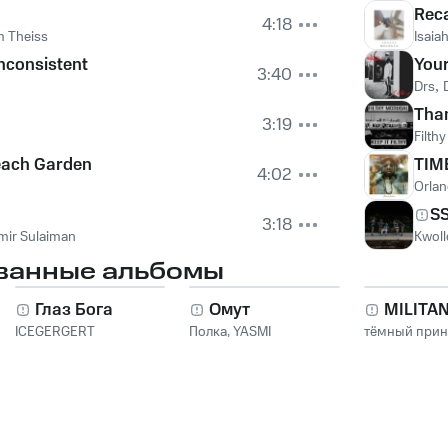
Reca
4:18
 Theiss
Isaia
Inconsistent
You
3:40
Drs
,
Than
3:19
Filth
each Garden
TIM
4:02
Orla
S
3:18
mir Sulaiman
Kwol
ванные альбомы
Глаз Бога
Омут
MILITA
ICEGERGERT
Полка
,
YASMI
тёмный при