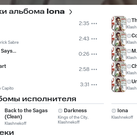
ки альбома
Iona
Th
2:35
Klash
C
2:43
rick Sabre
Klash
Says...
M.
0:26
Klash
art
Ch
2:58
Klash
Un
3:31
o Capito
Klash
бомы исполнителя
Back to the Sagas
Darkness
Iona
(Clean)
Kings of the City
,
Klashnekoff
Klashnekoff
Klashnekoff
еки