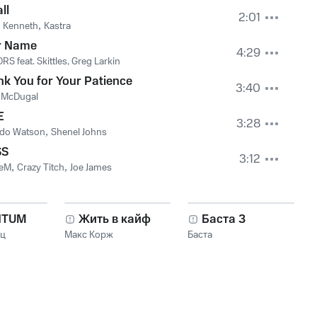
ll
2:01
h Kenneth
,
Kastra
r Name
4:29
DRS feat. Skittles, Greg Larkin
k You for Your Patience
3:40
y McDugal
E
3:28
ndo Watson
,
Shenel Johns
SS
3:12
leM
,
Crazy Titch
,
Joe James
NTUM
Жить в кайф
Баста 3
нц
Макс Корж
Баста