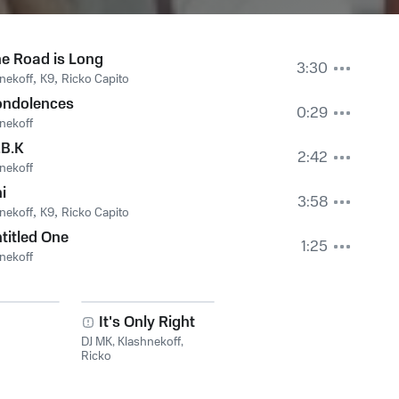
e Road is Long
3:30
nekoff
,
K9
,
Ricko Capito
ondolences
0:29
nekoff
B.K
2:42
nekoff
i
3:58
nekoff
,
K9
,
Ricko Capito
titled One
1:25
nekoff
It's Only Right
DJ MK
,
Klashnekoff
,
Ricko