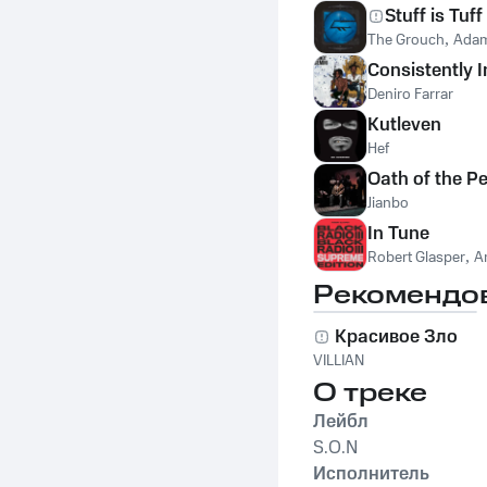
Stuff is Tuff
The Grouch
,
Adam
Consistently 
Deniro Farrar
Kutleven
Hef
Oath of the P
Jianbo
In Tune
Robert Glasper
,
A
Рекомендо
Красивое Зло
VILLIAN
О треке
Лейбл
S.O.N
Исполнитель