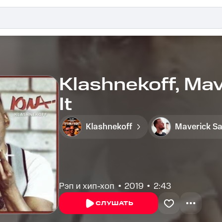
Klashnekoff, Mav
It
Klashnekoff
Maverick S
Рэп и хип-хоп
2019
2:43
СЛУШАТЬ