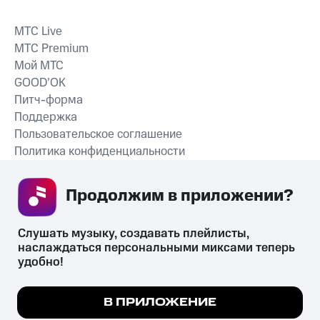
MTС Live
MTС Premium
Мой МТС
GOOD’OK
Питч-форма
Поддержка
Пользовательское соглашение
Политика конфиденциальности
Рекомендательные технологии
Продолжим в приложении? 
СКАЧАТЬ ПРИЛОЖЕНИЕ
Слушать музыку, создавать плейлисты, 
наслаждаться персональными миксами теперь 
удобно!
Незаконное потребление наркотических средств,
психотропных веществ, их аналогов причиняет вред здоровью,
Мы используем куки, чтобы на сайте все
В ПРИЛОЖЕНИЕ
их незаконный оборот запрещён и влечёт установленную
работало.
Подробнее
законодательством ответственность.