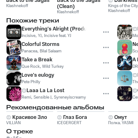
Back to the Sagas
Back to the Sagas
Darkness
Klashnekoff
(Clean)
Kings of the City
Klashnekoff
Klashnekoff
Похожие треки
Everything's Alright (Produced by Tro)
Incisive
,
YJ
,
Incisive feat. YJ
Mo
Colorful Storms
Ne
Panacea
,
Bilal Salaam
Sc
Take a Break
A 
Que Rock
,
Wild Turkey
DR
Love's eulogy
Pete Philly
Th
Laaa La La Lost
Remi
,
Sensible J
,
Syreneyiscreamy
Ce
Рекомендованные альбомы
Красивое Зло
Глаз Бога
Омут
VILLIAN
ICEGERGERT
Полка
,
YASMI
О треке