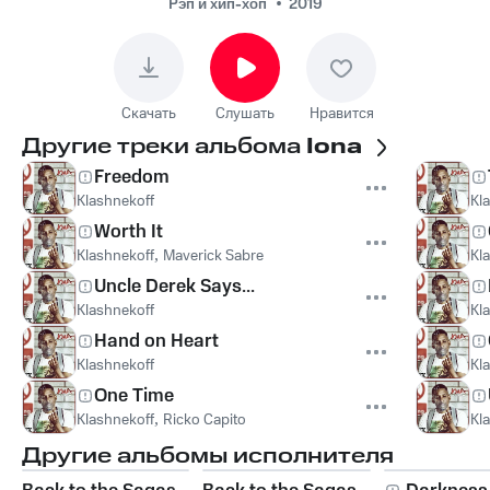
Рэп и хип-хоп
2019
Скачать
Слушать
Нравится
Другие треки альбома
Iona
Freedom
Klashnekoff
Kl
Worth It
Klashnekoff
,
Maverick Sabre
Kl
Uncle Derek Says...
Klashnekoff
Kl
Hand on Heart
Klashnekoff
Kl
One Time
Klashnekoff
,
Ricko Capito
Kl
Другие альбомы исполнителя