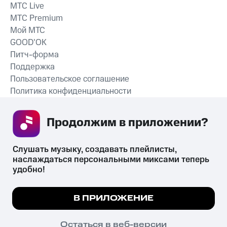
MTС Live
MTС Premium
Мой МТС
GOOD’OK
Питч-форма
Поддержка
Пользовательское соглашение
Политика конфиденциальности
Рекомендательные технологии
Продолжим в приложении? 
СКАЧАТЬ ПРИЛОЖЕНИЕ
Слушать музыку, создавать плейлисты, 
наслаждаться персональными миксами теперь 
удобно!
Незаконное потребление наркотических средств,
психотропных веществ, их аналогов причиняет вред здоровью,
Мы используем куки, чтобы на сайте все
В ПРИЛОЖЕНИЕ
их незаконный оборот запрещён и влечёт установленную
работало.
Подробнее
законодательством ответственность.
© 2026 ООО «КИОН».
ПОНЯТНО
Остаться в веб-версии