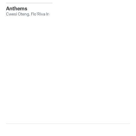
Anthems
Cwesi Oteng
,
Flo’Riva Inc