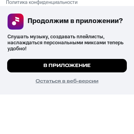
Политика конфиденциальности
Рекомендательные технологии
Продолжим в приложении? 
СКАЧАТЬ ПРИЛОЖЕНИЕ
Слушать музыку, создавать плейлисты, 
наслаждаться персональными миксами теперь 
удобно!
Незаконное потребление наркотических средств,
психотропных веществ, их аналогов причиняет вред здоровью,
Мы используем куки, чтобы на сайте все
В ПРИЛОЖЕНИЕ
их незаконный оборот запрещён и влечёт установленную
работало.
Подробнее
законодательством ответственность.
© 2026 ООО «КИОН».
ПОНЯТНО
Остаться в веб-версии
Все права защищены
18+
Главная
В приложение
Избранное