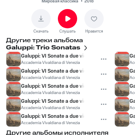
G: III. Allegro
Мировая классика
2018
Скачать
Слушать
Нравится
Другие треки альбома
Galuppi: Trio Sonatas
Galuppi: VI Sonate a due violini e basso, Sonata No
Ga
Accademia Vivaldiana di Venezia
Ac
Galuppi: VI Sonate a due violini e basso, Sonata No
Ga
Accademia Vivaldiana di Venezia
Ac
Galuppi: VI Sonate a due violini e basso, Sonata No.
Ga
Accademia Vivaldiana di Venezia
Ac
Galuppi: VI Sonate a due violini e basso, Sonata No
Ga
Accademia Vivaldiana di Venezia
Ac
Galuppi: VI Sonate a due violini e basso, Sonata No
Ga
Accademia Vivaldiana di Venezia
Ac
Другие альбомы исполнителя