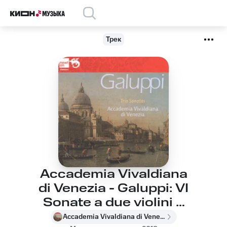
Трек
Accademia Vivaldiana
di Venezia - Galuppi: VI
Sonate a due violini e
basso, Sonata No. 4 in
Accademia Vivaldiana di Venezia