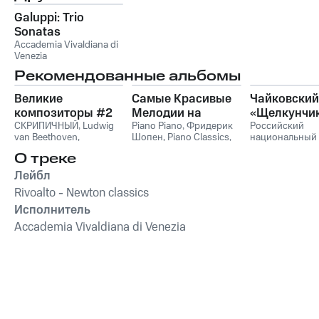
Galuppi: Trio
Sonatas
Accademia Vivaldiana di
Venezia
Рекомендованные альбомы
Великие
Самые Красивые
Чайковский
композиторы #2
Мелодии на
«Щелкунчи
СКРИПИЧНЫЙ
,
Ludwig
Пианино
Piano Piano
,
Фридерик
Российский
van Beethoven
,
Шопен
,
Piano Classics
,
национальный
Фридерик Шопен
,
Пианино
молодежный
О треке
Франц Шуберт
,
Vivaldi
симфонически
String Orchestra
,
оркестр
Лейбл
Антонио Вивальди
Rivoalto - Newton classics
Исполнитель
Accademia Vivaldiana di Venezia