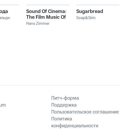
ода
Sound Of Cinema:
Sugarbread
The Film Music Of
альди
Soap&Skin
Hans Zimmer
Hans Zimmer
Питч-форма
ium
Поддержка
Пользовательское соглашение
Политика
конфиденциальности