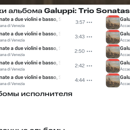
ки альбома
Galuppi: Trio Sonatas
ate a due violini e basso, Sonata No. 1 in A: I. Allegro
Galu
3:57
ana di Venezia
Accad
nate a due violini e basso, Sonata No. 1 in A: II. Adagio
Galu
3:43
ana di Venezia
Accad
ate a due violini e basso, Sonata No. 1 in A: III. Allegro
Galu
2:50
ana di Venezia
Accad
ate a due violini e basso, Sonata No. 2 in F: I. Allegro
Galu
2:42
ana di Venezia
Accad
nate a due violini e basso, Sonata No. 2 in F: II. Larghetto
Galu
4:44
ana di Venezia
Accad
бомы исполнителя