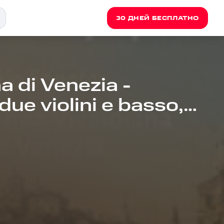
30 ДНЕЙ БЕСПЛАТНО
 di Venezia -
due violini e basso,
 II. Largo