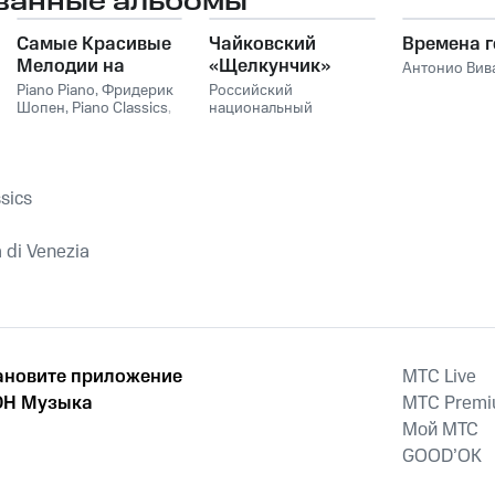
ванные альбомы
Самые Красивые
Чайковский
Времена г
Мелодии на
«Щелкунчик»
Антонио Вив
Пианино
Piano Piano
,
Фридерик
Российский
Шопен
,
Piano Classics
,
национальный
Пианино
молодежный
симфонический
оркестр
sics
 di Venezia
ановите приложение
MTС Live
Н Музыка
MTС Prem
Мой МТС
GOOD’OK