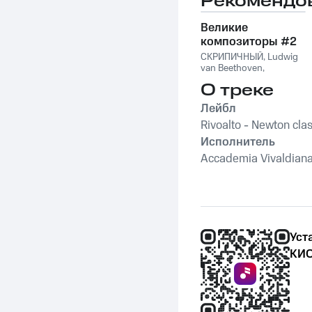
Рекомендо
Великие
композиторы #2
СКРИПИЧНЫЙ
,
Ludwig
van Beethoven
,
Фридерик Шопен
,
О треке
Франц Шуберт
,
Vivaldi
String Orchestra
,
Лейбл
Антонио Вивальди
Rivoalto - Newton clas
Исполнитель
Accademia Vivaldiana
Уст
КИО