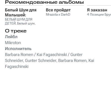
Рекомендованные альбомы
Schneider
,
Barbara
Romen
,
Kai Fagaschinski
Белый Шум для
Все пройдет
Я заказан
Малышей:
Mrazota x DarkD
4 Позиции Бру
Крепкий Сон и
БЕЛЫЙ ШУМ ДЛЯ
ДЕТЕЙ
,
Белый шум
,
Успокоение Плача
Soothing Music for Sleep
,
О треке
Sleep Music
Лейбл
Mikroton
Исполнитель
Barbara Romen / Kai Fagaschinski / Gunter
Schneider, Gunter Schneider, Barbara Romen, Kai
Fagaschinski