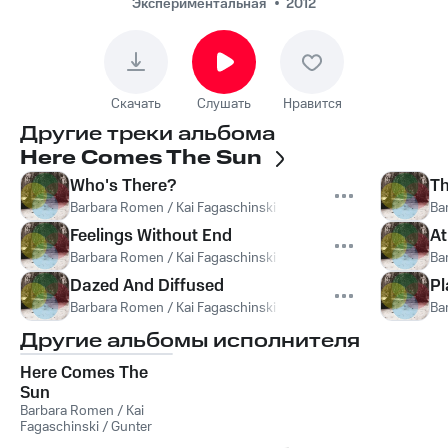
Romen, Kai
Экспериментальная
2012
Fagaschinski - Who's
There?
Скачать
Слушать
Нравится
Другие треки альбома
Here Comes The Sun
Who's There?
Th
Barbara Romen / Kai Fagaschinski / Gunter Schneider
,
Gunter 
Ba
Feelings Without End
At
Barbara Romen / Kai Fagaschinski / Gunter Schneider
,
Gunter 
Ba
Dazed And Diffused
Pl
Barbara Romen / Kai Fagaschinski / Gunter Schneider
,
Gunter 
Ba
Другие альбомы исполнителя
Here Comes The
Sun
Barbara Romen / Kai
Fagaschinski / Gunter
Schneider
,
Gunter