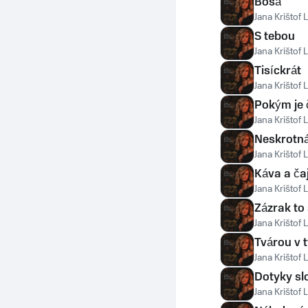
Bosá
Jana Krištof
S tebou
Jana Krištof
Tisíckrát
Jana Krištof
Pokým je 
Jana Krištof
Neskrotn
Jana Krištof
Káva a ča
Jana Krištof
Zázrak to
Jana Krištof
Tvárou v 
Jana Krištof
Dotyky sl
Jana Krištof