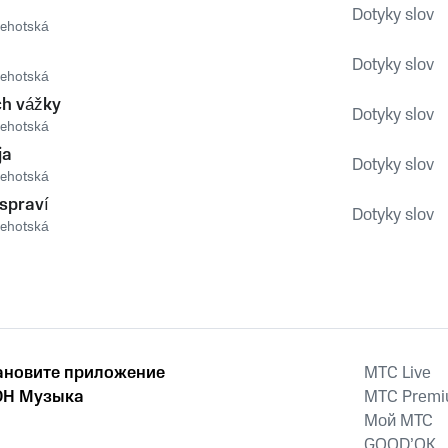
Dotyky slov
 Lehotská
Dotyky slov
 Lehotská
ch vážky
Dotyky slov
 Lehotská
ja
Dotyky slov
 Lehotská
 spraví
Dotyky slov
 Lehotská
ановите приложение
MTС Live
Н Музыка
MTС Prem
Мой МТС
GOOD’OK