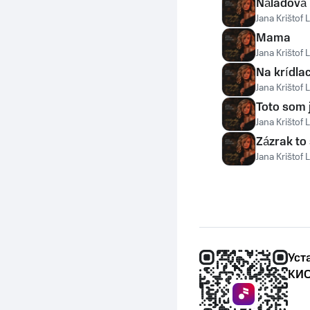
Náladová
Jana Krištof
Mama
Jana Krištof
Na krídla
Jana Krištof
Toto som 
Jana Krištof
Zázrak to
Jana Krištof
Уст
КИО