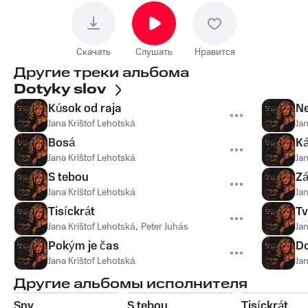
Скачать
Слушать
Нравится
Другие треки альбома
Dotyky slov
Kúsok od raja
Ne
Jana Krištof Lehotská
Ja
Bosá
Ká
Jana Krištof Lehotská
Ja
S tebou
Zá
Jana Krištof Lehotská
Ja
Tisíckrát
Tv
Jana Krištof Lehotská
,
Peter Juhás
Ja
Pokým je čas
Do
Jana Krištof Lehotská
Ja
Другие альбомы исполнителя
Sny
S tebou
Tisíckrát