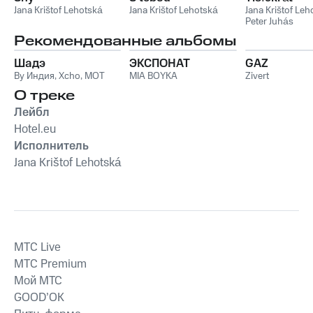
Jana Krištof Lehotská
Jana Krištof Lehotská
Jana Krištof Leh
Peter Juhás
Рекомендованные альбомы
Шадэ
ЭКСПОНАТ
GAZ
By Индия
,
Xcho
,
MOT
MIA BOYKA
Zivert
О треке
Лейбл
Hotel.eu
Исполнитель
Jana Krištof Lehotská
MTС Live
MTС Premium
Мой МТС
GOOD’OK