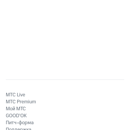
MTС Live
MTС Premium
Мой МТС
GOOD’OK
Питч-форма
Поддержка