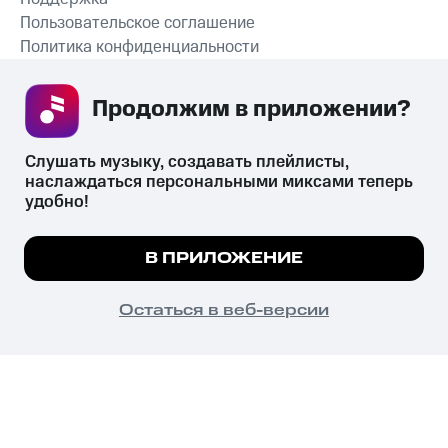
Пользовательское соглашение
Политика конфиденциальности
Рекомендательные технологии
Продолжим в приложении? 
СКАЧАТЬ ПРИЛОЖЕНИЕ
Слушать музыку, создавать плейлисты, 
наслаждаться персональными миксами теперь 
удобно!
Незаконное потребление наркотических средств,
психотропных веществ, их аналогов причиняет вред здоровью,
Мы используем куки, чтобы на сайте все
В ПРИЛОЖЕНИЕ
их незаконный оборот запрещён и влечёт установленную
работало.
Подробнее
законодательством ответственность.
© 2026 ООО «КИОН».
ПОНЯТНО
Остаться в веб-версии
Все права защищены
18+
Главная
В приложение
Избранное