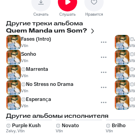
Скачать
Слушать
Нравится
Другие треки альбома
Quem Manda um Som?
Fases (Intro)
Vtin
Vti
Sonho
Vtin
Vti
Marrenta
Vtin
Vti
No Stress no Drama
Vtin
Vti
Esperança
Vtin
Vti
Другие альбомы исполнителя
Purple Kush
Novato
Brilho
Zeivy
,
Vtin
Vtin
Vtin