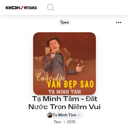
Трек
Tạ Minh Tâm - Đất
Nước Trọn Niềm Vui
Tạ Minh Tâm
Поп
2015