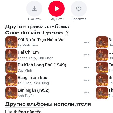
Скачать
Слушать
Нравится
Другие треки альбома
Cuộc đời vẫn đẹp sao
Đất Nước Trọn Niềm Vui
Ng
Tạ Minh Tâm
Đà
Hai Chị Em
Qu
Thanh Thúy
,
Thu Giang
Qu
Du Kích Long Phú (1949)
Em
Cao Minh
Th
Rặng Trâm Bầu
Bì
Thu Hien
,
Kieu Hung
An
Lên Ngàn (1952)
Th
Ánh Tuyết
Th
Другие альбомы исполнителя
Lửa thiêng dân tộc