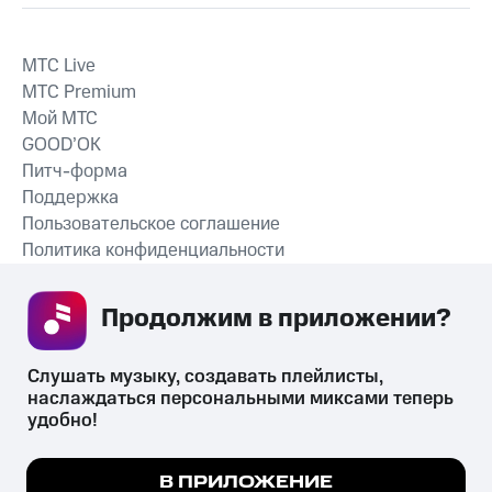
MTС Live
MTС Premium
Мой МТС
GOOD’OK
Питч-форма
Поддержка
Пользовательское соглашение
Политика конфиденциальности
Рекомендательные технологии
Продолжим в приложении? 
СКАЧАТЬ ПРИЛОЖЕНИЕ
Слушать музыку, создавать плейлисты, 
наслаждаться персональными миксами теперь 
удобно!
Незаконное потребление наркотических средств,
психотропных веществ, их аналогов причиняет вред здоровью,
Мы используем куки, чтобы на сайте все
В ПРИЛОЖЕНИЕ
их незаконный оборот запрещён и влечёт установленную