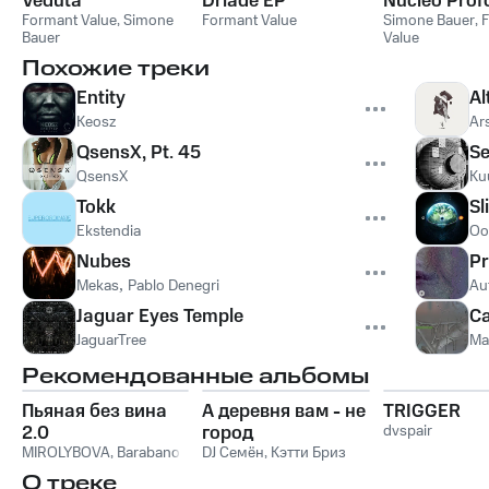
Veduta
Driade EP
Nucleo Prof
Formant Value
,
Simone
Formant Value
Simone Bauer
,
F
Bauer
Value
Похожие треки
Entity
Al
Keosz
Ar
QsensX, Pt. 45
S
QsensX
Ku
Tokk
Sl
Ekstendia
Oo
Nubes
Pr
Mekas
,
Pablo Denegri
Au
Jaguar Eyes Temple
Ca
JaguarTree
Mai
Рекомендованные альбомы
Пьяная без вина
А деревня вам - не
TRIGGER
2.0
город
dvspair
MIROLYBOVA
,
Barabanov
DJ Семён
,
Кэтти Бриз
О треке