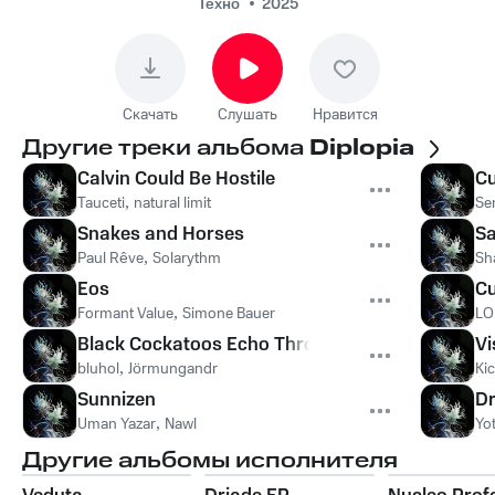
Техно
2025
Скачать
Слушать
Нравится
Другие треки альбома
Diplopia
Calvin Could Be Hostile
C
Tauceti
,
natural limit
Se
Snakes and Horses
S
Paul Rêve
,
Solarythm
Sh
Eos
Cu
Formant Value
,
Simone Bauer
LO
Black Cockatoos Echo Through a Burnt Canopy
Vi
bluhol
,
Jörmungandr
Ki
Sunnizen
Dr
Uman Yazar
,
Nawl
Yo
Другие альбомы исполнителя