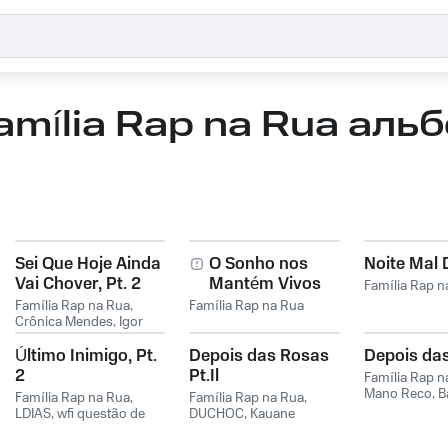
amília Rap na Rua аль
Sei Que Hoje Ainda
O Sonho nos
Noite Mal
Vai Chover, Pt. 2
Mantém Vivos
Família Rap n
Família Rap na Rua
,
Família Rap na Rua
Crônica Mendes
,
Igor
Nunes
,
WFY
Último Inimigo, Pt.
Depois das Rosas
Depois da
2
Pt.Il
Família Rap n
Mano Reco
,
B
Família Rap na Rua
,
Família Rap na Rua
,
Bhiel
LDIAS
,
wfi questão de
DUCHOC
,
Kauane
honra
Amorin
,
Vanessa
Amorin
,
Thaise Molin
,