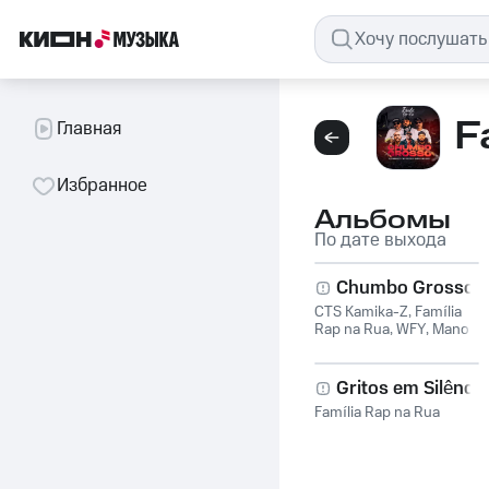
F
Главная
Избранное
Альбомы
По дате выхода
Chumbo Grosso
CTS Kamika-Z
,
Família
Rap na Rua
,
WFY
,
Mano
Kenedy
Gritos em Silêncio
Família Rap na Rua