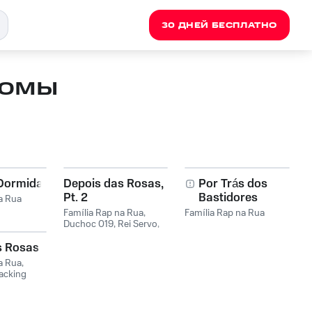
30 ДНЕЙ БЕСПЛАТНО
бомы
 Dormida
Depois das Rosas,
Por Trás dos
Pt. 2
Bastidores
a Rua
Família Rap na Rua
,
Família Rap na Rua
Duchoc 019
,
Rei Servo
,
Wfy Questão de Honra
s Rosas
a Rua
,
acking