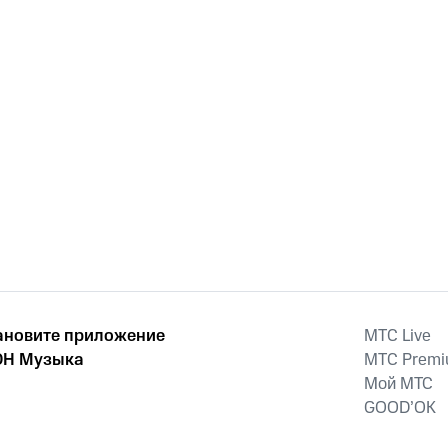
Priscila Garcia
ановите приложение
MTС Live
Н Музыка
MTС Prem
Мой МТС
GOOD’OK