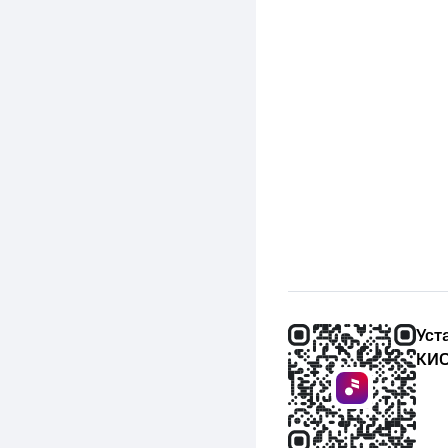
Уст
КИО