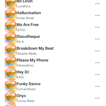
No Lovin
Lunathics
Hallucination
Under Break
We Are Free
Dj Fen
Discotheque
Alt-A
Breakdown My Beat
Disaster Beats
Please My Phone
Adrenalinez
Hey DJ
K4DJ
Funky Dance
Comandbass
Onyx
Tomas Balaz