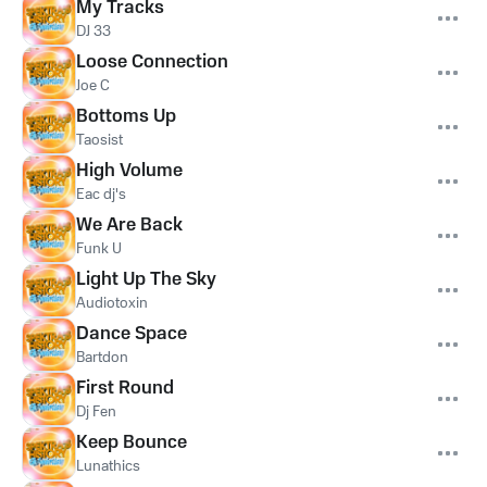
My Tracks
DJ 33
Loose Connection
Joe C
Bottoms Up
Taosist
High Volume
Eac dj's
We Are Back
Funk U
Light Up The Sky
Audiotoxin
Dance Space
Bartdon
First Round
Dj Fen
Keep Bounce
Lunathics