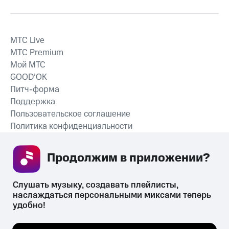
MTС Live
MTС Premium
Мой МТС
GOOD’OK
Питч-форма
Поддержка
Пользовательское соглашение
Политика конфиденциальности
Рекомендательные технологии
Продолжим в приложении? 
СКАЧАТЬ ПРИЛОЖЕНИЕ
Слушать музыку, создавать плейлисты, 
наслаждаться персональными миксами теперь 
удобно!
Незаконное потребление наркотических средств,
психотропных веществ, их аналогов причиняет вред здоровью,
Мы используем куки, чтобы на сайте все