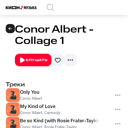
Conor Albert -
Collage 1
СЛУШАТЬ
Треки
Only You
Conor Albert
My Kind of Love
Conor Albert
,
Carmody
Be so Kind (with Rosie Frater-Taylor)
Conor Albert
,
Rosie Frater-Taylor