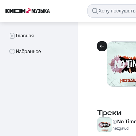
Главная
Избранное
Треки
No Tim
hezgawd