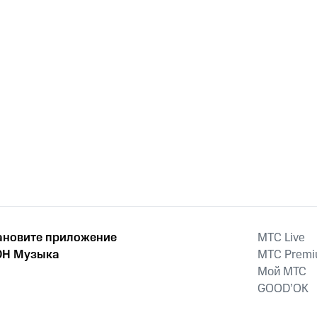
ановите приложение
MTС Live
Н Музыка
MTС Prem
Мой МТС
GOOD’OK