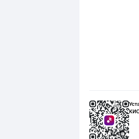
Уст
КИО