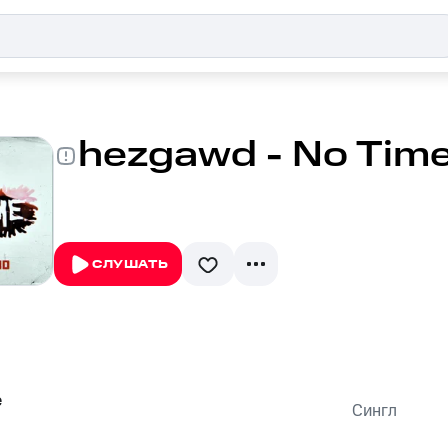
hezgawd - No Tim
СЛУШАТЬ
e
Сингл