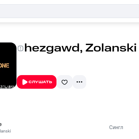
hezgawd, Zolanski 
СЛУШАТЬ
e
Сингл
lanski