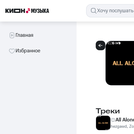
Главная
Избранное
Треки
All Alon
hezgawd
,
Zo