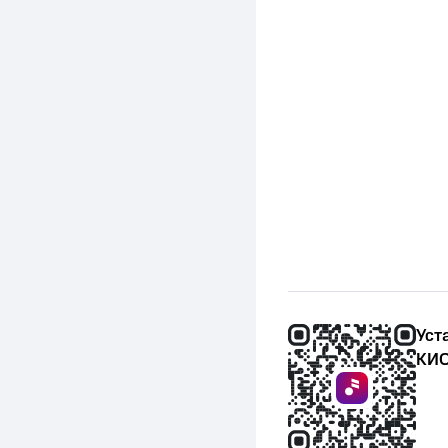
Уст
КИО