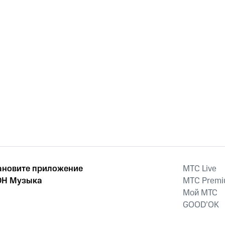
ановите приложение
MTС Live
Н Музыка
MTС Prem
Мой МТС
GOOD’OK