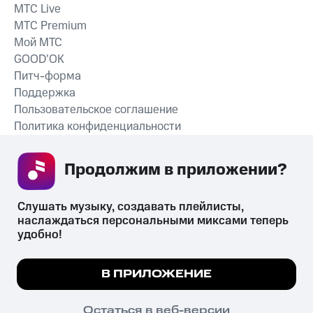
MTС Live
MTС Premium
Мой МТС
GOOD’OK
Питч-форма
Поддержка
Пользовательское соглашение
Политика конфиденциальности
Рекомендательные технологии
Продолжим в приложении? 
СКАЧАТЬ ПРИЛОЖЕНИЕ
Слушать музыку, создавать плейлисты, 
наслаждаться персональными миксами теперь 
удобно!
Незаконное потребление наркотических средств,
психотропных веществ, их аналогов причиняет вред здоровью,
Мы используем куки, чтобы на сайте все
В ПРИЛОЖЕНИЕ
их незаконный оборот запрещён и влечёт установленную
работало.
Подробнее
законодательством ответственность.
© 2026 ООО «КИОН».
ПОНЯТНО
Остаться в веб-версии