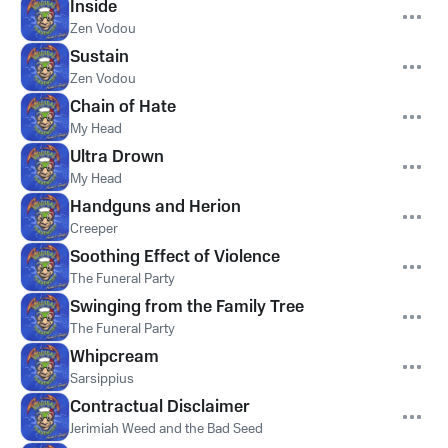
Inside
Zen Vodou
Sustain
Zen Vodou
Chain of Hate
My Head
Ultra Drown
My Head
Handguns and Herion
Creeper
Soothing Effect of Violence
The Funeral Party
Swinging from the Family Tree
The Funeral Party
Whipcream
Sarsippius
Contractual Disclaimer
Jerimiah Weed and the Bad Seed