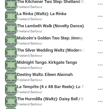
The Kitchener Two Step: Shetland Shells / The T
Freeland Barbour
La Rinka (Waltz): La Rinka
Freeland Barbour
The Lambeth Walk (Novelty Dance)
Freeland Barbour
Malcolm's Golden Two Step: Jimmy Malcolm's Tw
Freeland Barbour
The Silver Wedding Waltz (Modern Waltz): Skylin
Freeland Barbour
Midnight Tango: Kirkgate Tango
Freeland Barbour
Destiny Waltz: Eileen Alannah
Freeland Barbour
La Tempête (4 x 48 Bar Reels): La Tempête / Dani
Freeland Barbour
The Hurndilla (Waltz): Daisy Bell / Bless 'em All
Freeland Barbour