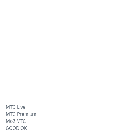
MTС Live
MTС Premium
Мой МТС
GOOD’OK