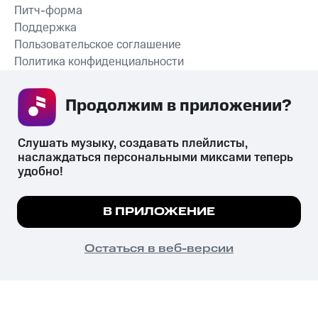
Питч-форма
Поддержка
Пользовательское соглашение
Политика конфиденциальности
Рекомендательные технологии
Продолжим в приложении? 
СКАЧАТЬ ПРИЛОЖЕНИЕ
Слушать музыку, создавать плейлисты, 
наслаждаться персональными миксами теперь 
удобно!
Незаконное потребление наркотических средств,
психотропных веществ, их аналогов причиняет вред здоровью,
Мы используем куки, чтобы на сайте все
В ПРИЛОЖЕНИЕ
их незаконный оборот запрещён и влечёт установленную
работало.
Подробнее
законодательством ответственность.
© 2026 ООО «КИОН».
ПОНЯТНО
Остаться в веб-версии
Все права защищены
18+
Главная
В приложение
Избранное