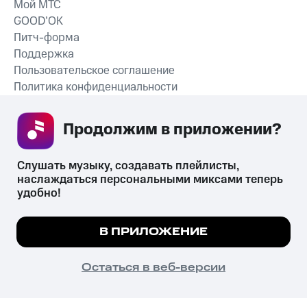
Мой МТС
GOOD’OK
Питч-форма
Поддержка
Пользовательское соглашение
Политика конфиденциальности
Рекомендательные технологии
Продолжим в приложении? 
СКАЧАТЬ ПРИЛОЖЕНИЕ
Слушать музыку, создавать плейлисты, 
наслаждаться персональными миксами теперь 
удобно!
Незаконное потребление наркотических средств,
психотропных веществ, их аналогов причиняет вред здоровью,
Мы используем куки, чтобы на сайте все
В ПРИЛОЖЕНИЕ
их незаконный оборот запрещён и влечёт установленную
работало.
Подробнее
законодательством ответственность.
© 2026 ООО «КИОН».
ПОНЯТНО
Остаться в веб-версии
Все права защищены
18+
Главная
В приложение
Избранное