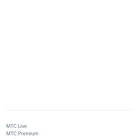
MTС Live
MTС Premium