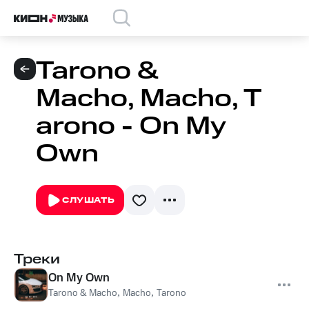
Tarono &
Macho, Macho, T
arono - On My
Own
СЛУШАТЬ
Треки
On My Own
Tarono & Macho
,
Macho
,
Tarono