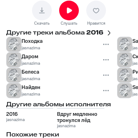
Скачать
Слушать
Нравится
Другие треки альбома
2016
Походка
S
jasnazima
ja
Даром
С
jasnazima
ja
Белеса
Р
jasnazima
ja
Найден
Se
jasnazima
ja
Другие альбомы исполнителя
2016
Вдруг медленно
jasnazima
тронулся лёд
jasnazima
Похожие треки