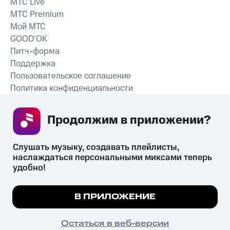
MTС Live
MTС Premium
Мой МТС
GOOD’OK
Питч-форма
Поддержка
Пользовательское соглашение
Политика конфиденциальности
Рекомендательные технологии
Продолжим в приложении? 
СКАЧАТЬ ПРИЛОЖЕНИЕ
Слушать музыку, создавать плейлисты, 
наслаждаться персональными миксами теперь 
удобно!
Незаконное потребление наркотических средств,
психотропных веществ, их аналогов причиняет вред здоровью,
Мы используем куки, чтобы на сайте все
В ПРИЛОЖЕНИЕ
их незаконный оборот запрещён и влечёт установленную
работало.
Подробнее
законодательством ответственность.
© 2026 ООО «КИОН».
ПОНЯТНО
Остаться в веб-версии
Все права защищены
18+