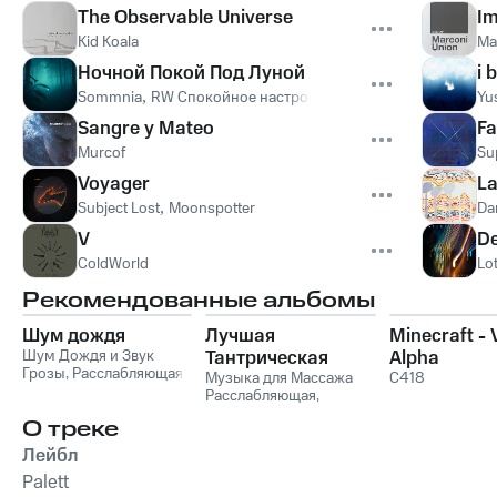
The Observable Universe
I
Kid Koala
Ma
Ночной Покой Под Луной
i 
Sommnia
,
RW Спокойное настроение перед сном
Yu
Sangre y Mateo
Fa
Murcof
Sup
Voyager
L
Subject Lost
,
Moonspotter
Dan
V
De
ColdWorld
Lo
Рекомендованные альбомы
Шум дождя
Лучшая
Minecraft -
Шум Дождя и Звук
Тантрическая
Alpha
Грозы
,
Расслабляющая
Музыка для
Музыка для Массажа
C418
медицина
,
Звуки сна
Расслабляющая
,
Массажа и Любви
Окружающие Шумы
Музыка для Cекса
,
Для
О треке
Секса
Лейбл
Palett