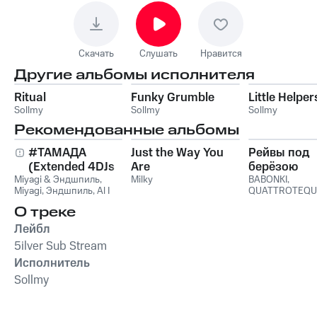
Скачать
Слушать
Нравится
Другие альбомы исполнителя
Ritual
Funky Grumble
Little Helper
Sollmy
Sollmy
Sollmy
Рекомендованные альбомы
#ТАМАДА
Just the Way You
Рейвы под
(Extended 4DJs
Are
берёзою
Miyagi & Эндшпиль
Pack)
,
Milky
BABONKI
,
Miyagi
,
Эндшпиль
,
Al I
QUATTROTEQU
Bo
,
Wooshendoo
О треке
Лейбл
5ilver Sub Stream
Исполнитель
Sollmy