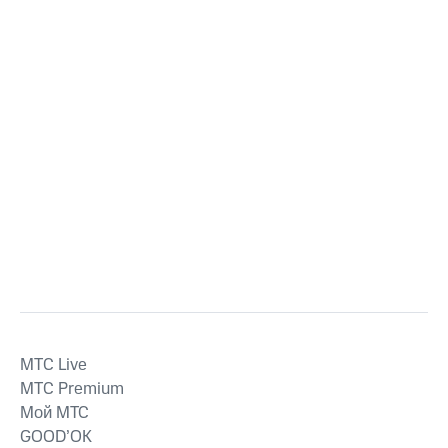
MTС Live
MTС Premium
Мой МТС
GOOD’OK