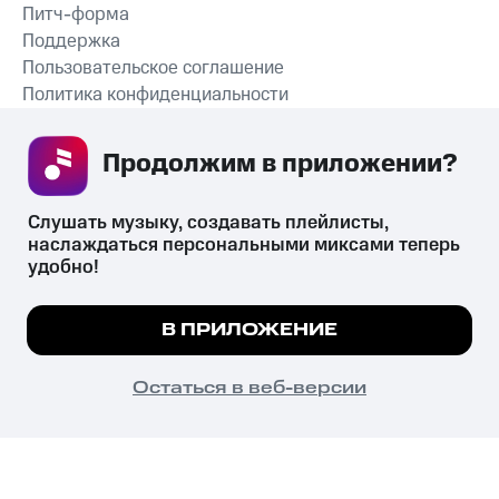
Питч-форма
Поддержка
Пользовательское соглашение
Политика конфиденциальности
Рекомендательные технологии
Продолжим в приложении? 
СКАЧАТЬ ПРИЛОЖЕНИЕ
Слушать музыку, создавать плейлисты, 
наслаждаться персональными миксами теперь 
удобно!
Незаконное потребление наркотических средств,
психотропных веществ, их аналогов причиняет вред здоровью,
Мы используем куки, чтобы на сайте все
В ПРИЛОЖЕНИЕ
их незаконный оборот запрещён и влечёт установленную
работало.
Подробнее
законодательством ответственность.
© 2026 ООО «КИОН».
ПОНЯТНО
Остаться в веб-версии
Все права защищены
18+
Главная
В приложение
Избранное