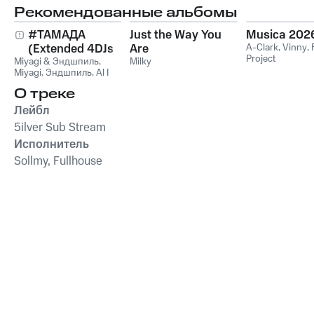
Рекомендованные альбомы
#ТАМАДА
Just the Way You
Musica 202
(Extended 4DJs
Are
A-Clark
,
Vinny
,
Project
Miyagi & Эндшпиль
Pack)
,
Milky
Miyagi
,
Эндшпиль
,
Al I
Bo
,
Wooshendoo
О треке
Лейбл
5ilver Sub Stream
Исполнитель
Sollmy, Fullhouse