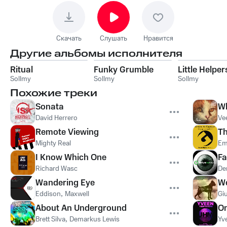
Скачать
Слушать
Нравится
Другие альбомы исполнителя
Ritual
Funky Grumble
Little Helper
Sollmy
Sollmy
Sollmy
Похожие треки
Sonata
W
David Herrero
Ve
Remote Viewing
Th
Mighty Real
Em
I Know Which One
Fa
Richard Wasc
De
Wandering Eye
We
Eddison
,
Maxwell
Giu
About An Underground
O
Brett Silva
,
Demarkus Lewis
Yv