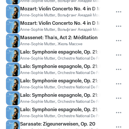
Anne-Sophie Mutter
,
Вольфганг Амадей Моцарт
Mozart: Violin Concerto No. 4 in D Major, K. 218: 
Anne-Sophie Mutter
,
Вольфганг Амадей Моцарт
Mozart: Violin Concerto No. 4 in D Major, K. 218:
Anne-Sophie Mutter
,
Вольфганг Амадей Моцарт
Massenet: Thaïs, Act 2: Méditation
Anne-Sophie Mutter
,
Жюль Массне
Lalo: Symphonie espagnole, Op. 21: I. Allegro no
Anne-Sophie Mutter
,
Orchestre National De France
,
Seiji Ozaw
Lalo: Symphonie espagnole, Op. 21: II. Scherzand
Anne-Sophie Mutter
,
Orchestre National De France
,
Seiji Ozaw
Lalo: Symphonie espagnole, Op. 21: III. Intermezz
Anne-Sophie Mutter
,
Orchestre National De France
,
Seiji Ozaw
Lalo: Symphonie espagnole, Op. 21: IV. Andante
Anne-Sophie Mutter
,
Orchestre National De France
,
Seiji Ozaw
Lalo: Symphonie espagnole, Op. 21: V. Rondo. All
Anne-Sophie Mutter
,
Orchestre National De France
,
Seiji Ozaw
Sarasate: Zigeunerweisen, Op. 20