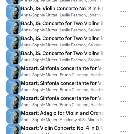
Anne-Sophie Mutter
Leslie Pearson
Johann Sebastian Bach
Bach, JS: Violin Concerto No. 2 in E Major, BWV 10
Anne-Sophie Mutter
,
Leslie Pearson
,
Johann Sebastian Bach
Bach, JS: Concerto for Two Violins in D Minor, BW
Anne-Sophie Mutter
,
Leslie Pearson
,
Salvatore Accardo
,
Johan
Bach, JS: Concerto for Two Violins in D Minor, B
Anne-Sophie Mutter
,
Leslie Pearson
,
Salvatore Accardo
,
Johan
Bach, JS: Concerto for Two Violins in D Minor, BWV
Anne-Sophie Mutter
,
Leslie Pearson
,
Salvatore Accardo
,
Johan
Mozart: Sinfonia concertante for Violin and Viola
Anne-Sophie Mutter
,
Bruno Giuranna
,
Academy of St. Martin in
Mozart: Sinfonia concertante for Violin and Viola 
Anne-Sophie Mutter
,
Bruno Giuranna
,
Academy of St. Martin in
Mozart: Sinfonia concertante for Violin and Viola i
Anne-Sophie Mutter
,
Bruno Giuranna
,
Academy of St. Martin in
Mozart: Adagio for Violin and Orchestra in E Majo
Anne-Sophie Mutter
,
Academy of St. Martin in the Fields
,
Sir Ne
Mozart: Violin Concerto No. 4 in D Major, K. 218: I