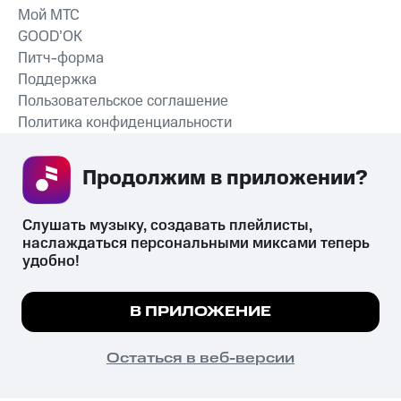
Мой МТС
GOOD’OK
Питч-форма
Поддержка
Пользовательское соглашение
Политика конфиденциальности
Рекомендательные технологии
Продолжим в приложении? 
СКАЧАТЬ ПРИЛОЖЕНИЕ
Слушать музыку, создавать плейлисты, 
наслаждаться персональными миксами теперь 
удобно!
Незаконное потребление наркотических средств,
психотропных веществ, их аналогов причиняет вред здоровью,
Мы используем куки, чтобы на сайте все
В ПРИЛОЖЕНИЕ
их незаконный оборот запрещён и влечёт установленную
работало.
Подробнее
законодательством ответственность.
© 2026 ООО «КИОН».
ПОНЯТНО
Остаться в веб-версии
Все права защищены
18+
Главная
В приложение
Избранное