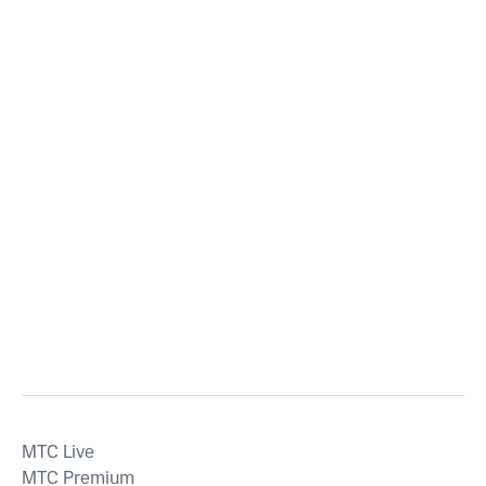
MTС Live
MTС Premium