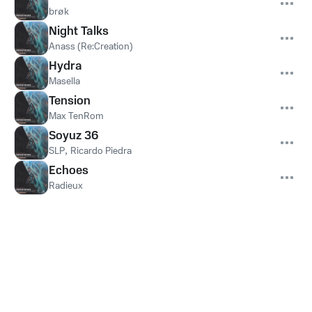
brøk
Night Talks
Anass (Re:Creation)
Hydra
Masella
Tension
Max TenRom
Soyuz 36
SLP
,
Ricardo Piedra
Echoes
Radieux