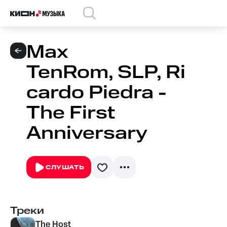
Max
TenRom, SLP, Ri
cardo Piedra -
The First
Anniversary
СЛУШАТЬ
Треки
The Host