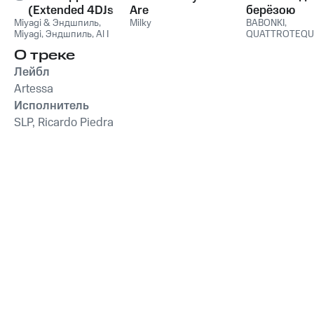
(Extended 4DJs
Are
берёзою
Miyagi & Эндшпиль
Pack)
,
Milky
BABONKI
,
Miyagi
,
Эндшпиль
,
Al I
QUATTROTEQU
Bo
,
Wooshendoo
О треке
Лейбл
Artessa
Исполнитель
SLP, Ricardo Piedra