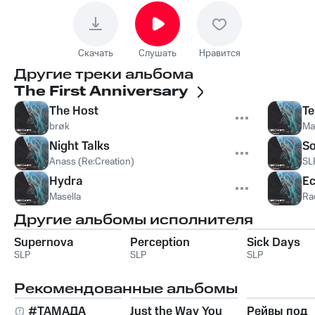
Скачать
Слушать
Нравится
Другие треки альбома
The First Anniversary
The Host
Te
brøk
Ma
Night Talks
So
Anass (Re:Creation)
SL
Hydra
E
Masella
Ra
Другие альбомы исполнителя
Supernova
Perception
Sick Days
SLP
SLP
SLP
Рекомендованные альбомы
#ТАМАДА
Just the Way You
Рейвы под