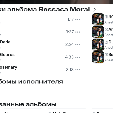
ки альбома
Ressaca Moral
40
1:17
r
Anest
An
3:37
r
Anest
 Dada
D
2:24
r
Anest
 Guarus
Se
4:33
r
Anest
Rosemary
3:13
r
бомы исполнителя
ванные альбомы