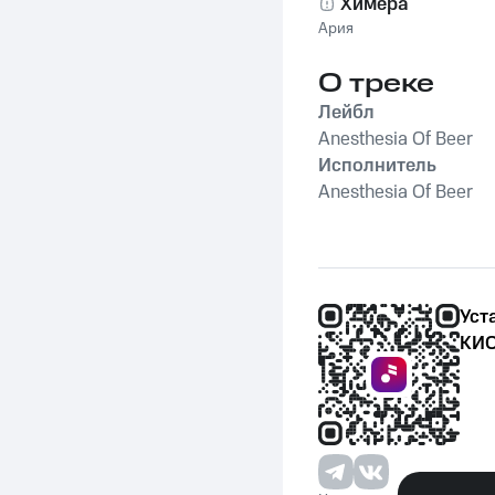
Химера
Ария
О треке
Лейбл
Anesthesia Of Beer
Исполнитель
Anesthesia Of Beer
Уст
КИО