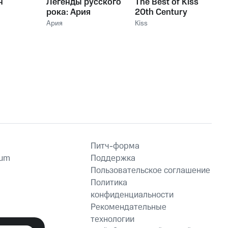
н
Легенды русского
The Best of Kiss
рока: Ария
20th Century
Masters The
Ария
Kiss
Millennium
Collection
Питч-форма
ium
Поддержка
Пользовательское соглашение
Политика
конфиденциальности
Рекомендательные
технологии