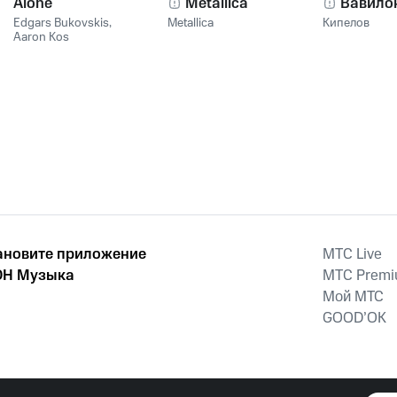
Alone
Metallica
Вавило
Edgars Bukovskis
,
Metallica
Кипелов
Aaron Kos
ановите приложение
MTС Live
Н Музыка
MTС Prem
Мой МТС
GOOD’OK