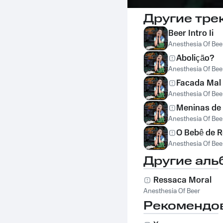
Другие тре
Beer Intro Ii
Anesthesia Of Bee
Abolição?
Anesthesia Of Bee
Facada Mal
Anesthesia Of Bee
Meninas de
Anesthesia Of Bee
O Bebê de 
Anesthesia Of Bee
Другие аль
Ressaca Moral
Anesthesia Of Beer
Рекомендо