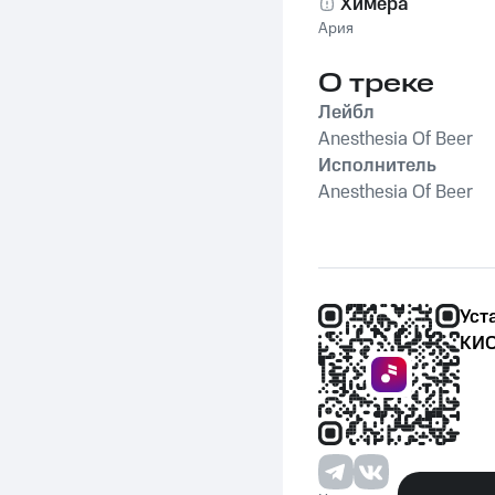
Химера
Ария
О треке
Лейбл
Anesthesia Of Beer
Исполнитель
Anesthesia Of Beer
Уст
КИО