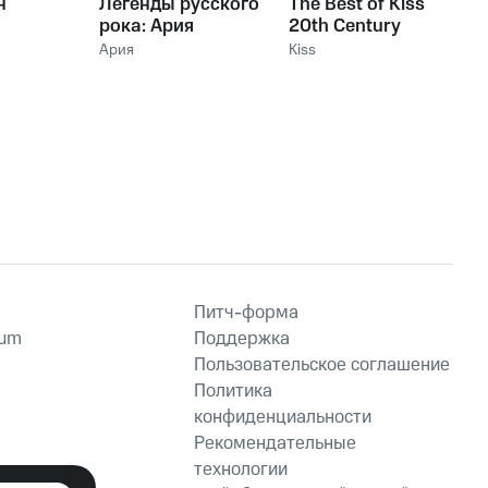
н
Легенды русского
The Best of Kiss
рока: Ария
20th Century
Masters The
Ария
Kiss
Millennium
Collection
Питч-форма
ium
Поддержка
Пользовательское соглашение
Политика
конфиденциальности
Рекомендательные
технологии