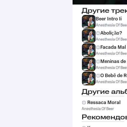
Другие тре
Beer Intro Ii
Anesthesia Of Bee
Abolição?
Anesthesia Of Bee
Facada Mal
Anesthesia Of Bee
Meninas de
Anesthesia Of Bee
O Bebê de 
Anesthesia Of Bee
Другие аль
Ressaca Moral
Anesthesia Of Beer
Рекомендо