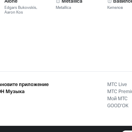
Alone
Metallica
Вавило
Edgars Bukovskis
,
Metallica
Кипелов
Aaron Kos
ановите приложение
MTС Live
Н Музыка
MTС Prem
Мой МТС
GOOD’OK