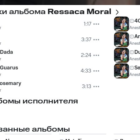
ки альбома
Ressaca Moral
40
1:17
r
Anest
An
3:37
r
Anest
 Dada
D
2:24
r
Anest
 Guarus
Se
4:33
r
Anest
Rosemary
3:13
r
бомы исполнителя
ванные альбомы