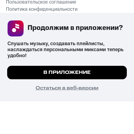
Пользовательское соглашение
Политика конфиденциальности
Рекомендательные технологии
Продолжим в приложении? 
СКАЧАТЬ ПРИЛОЖЕНИЕ
Слушать музыку, создавать плейлисты, 
наслаждаться персональными миксами теперь 
удобно!
Незаконное потребление наркотических средств,
психотропных веществ, их аналогов причиняет вред здоровью,
Мы используем куки, чтобы на сайте все
В ПРИЛОЖЕНИЕ
их незаконный оборот запрещён и влечёт установленную
работало.
Подробнее
законодательством ответственность.
© 2026 ООО «КИОН».
ПОНЯТНО
Остаться в веб-версии
Все права защищены
18+
Главная
В приложение
Избранное