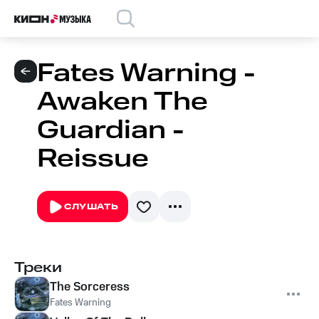
Fates Warning -
Awaken The
Guardian -
Reissue
СЛУШАТЬ
Треки
The Sorceress
Fates Warning