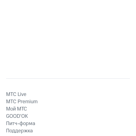
MTС Live
MTС Premium
Мой МТС
GOOD’OK
Питч-форма
Поддержка