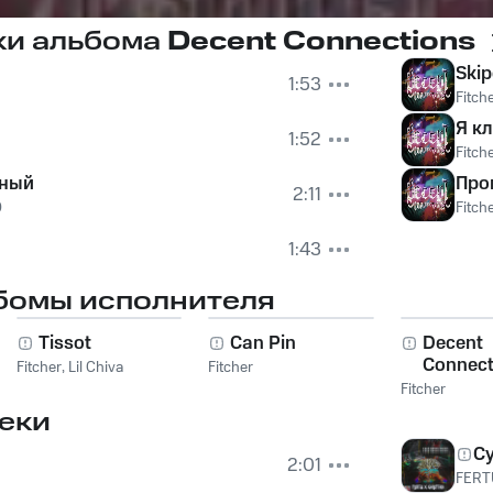
ки альбома
Decent Connections
Ski
1:53
Fitch
Я к
1:52
Fitch
ный
Про
2:11
0
Fitch
1:43
бомы исполнителя
Tissot
Can Pin
Decent
Connect
Fitcher
,
Lil Chiva
Fitcher
Fitcher
еки
Су
2:01
FERT