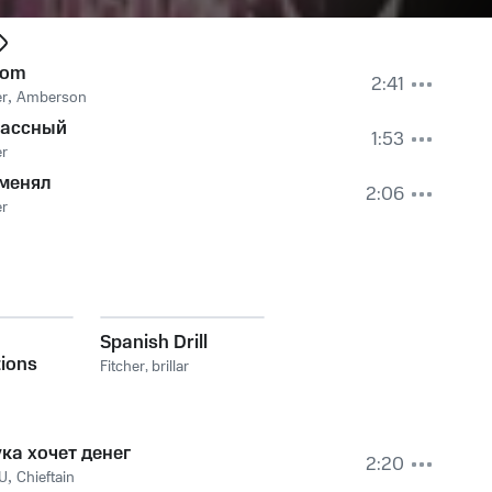
pom
2:41
er
,
Amberson
лассный
1:53
er
менял
2:06
er
Spanish Drill
ions
Fitcher
,
brillar
ка хочет денег
2:20
U
,
Chieftain