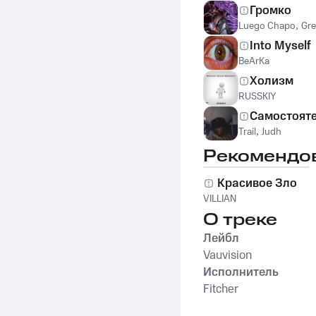
Громко
Luego Chapo
,
Gr
Into Myself
BeArKa
Холизм
RUSSKIY
Самостоят
Trail
,
Judh
Рекомендо
Красивое Зло
VILLIAN
О треке
Лейбл
Vauvision
Исполнитель
Fitcher