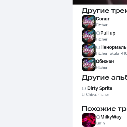
Другие тре
Gonar
Fitcher
Pull up
Fitcher
Ненормаль
Fitcher
,
akula_41
Обижен
Fitcher
Другие аль
Dirty Sprite
Lil Chiva
,
Fitcher
Похожие тр
MilkyWay
lun1n