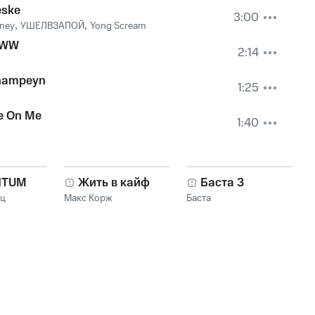
eske
3:00
sney
,
УШЕЛВЗАПОЙ
,
Yong Scream
WW
2:14
hampeyn
1:25
e On Me
1:40
NTUM
Жить в кайф
Баста 3
нц
Макс Корж
Баста