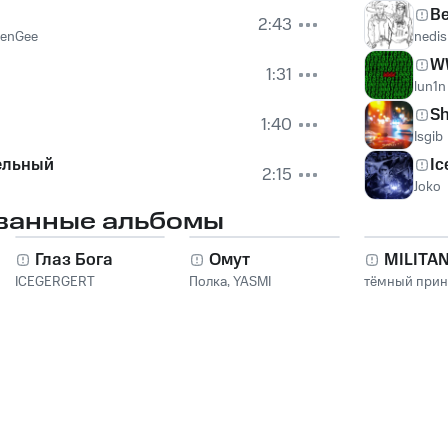
B
2:43
eenGee
nedi
W
1:31
lun1n
S
1:40
Isgib
ельный
Ic
2:15
Joko
ванные альбомы
Глаз Бога
Омут
MILITA
ICEGERGERT
Полка
,
YASMI
тёмный при