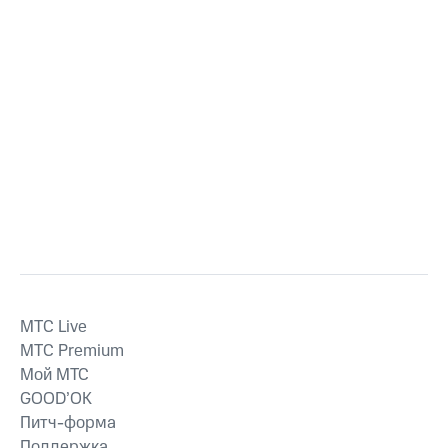
MTС Live
MTС Premium
Мой МТС
GOOD’OK
Питч-форма
Поддержка