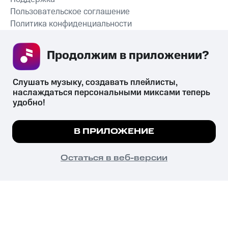
Пользовательское соглашение
Политика конфиденциальности
Рекомендательные технологии
Продолжим в приложении? 
СКАЧАТЬ ПРИЛОЖЕНИЕ
Слушать музыку, создавать плейлисты, 
наслаждаться персональными миксами теперь 
удобно!
Незаконное потребление наркотических средств,
психотропных веществ, их аналогов причиняет вред здоровью,
Мы используем куки, чтобы на сайте все
В ПРИЛОЖЕНИЕ
их незаконный оборот запрещён и влечёт установленную
работало.
Подробнее
законодательством ответственность.
© 2026 ООО «КИОН».
ПОНЯТНО
Остаться в веб-версии
Все права защищены
18+
Главная
В приложение
Избранное