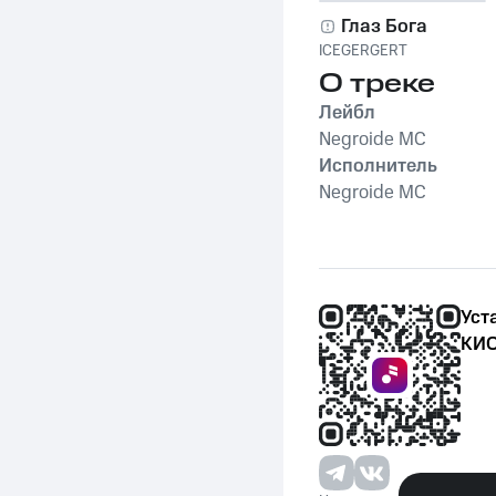
Глаз Бога
ICEGERGERT
О треке
Лейбл
Negroide MC
Исполнитель
Negroide MC
Уст
КИО