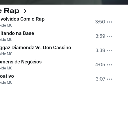
e Rap
volvidos Com o Rap
3:50
oide MC
ltando na Base
3:59
oide MC
ggaz Diamondz Vs. Don Cassino
3:39
oide MC
omens de Negócios
4:05
oide MC
oativo
3:07
oide MC