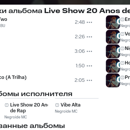
ки альбома
Live Show 20 Anos d
Two
En
2:48
ABU
Negr
Vo
2:26
Negr
Ni
3:06
Negr
H
1:50
Negr
co (A Trilha)
Pr
2:05
Negr
бомы исполнителя
Live Show 20 Anos
Vibe Alta
de Rap
Negroide MC
Negroide MC
ванные альбомы