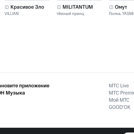
Красивое Зло
MILITANTUM
Омут
VILLIAN
тёмный принц
Полка
,
YASMI
ановите приложение
MTС Live
Н Музыка
MTС Prem
Мой МТС
GOOD’OK