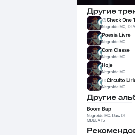
Другие тре
Check One 
Negroide MC
,
DJ 
Poesia Livre
Negroide MC
Com Classe
Negroide MC
Hoje
Negroide MC
Circuito Líri
Negroide MC
Другие аль
Boom Bap
Negroide MC
,
Das
,
DJ
MDBEATS
Рекомендо