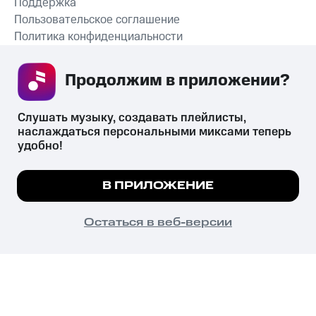
Поддержка
Пользовательское соглашение
Политика конфиденциальности
Рекомендательные технологии
Продолжим в приложении? 
СКАЧАТЬ ПРИЛОЖЕНИЕ
Слушать музыку, создавать плейлисты, 
наслаждаться персональными миксами теперь 
удобно!
Незаконное потребление наркотических средств,
психотропных веществ, их аналогов причиняет вред здоровью,
Мы используем куки, чтобы на сайте все
В ПРИЛОЖЕНИЕ
их незаконный оборот запрещён и влечёт установленную
работало.
Подробнее
законодательством ответственность.
© 2026 ООО «КИОН».
ПОНЯТНО
Остаться в веб-версии
Все права защищены
18+
Главная
В приложение
Избранное