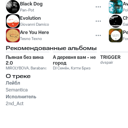
Black Dog
Av
Pan-Pot
Po
Evolution
Ch
Giovanni Damico
Ga
Are You Here
P
Tesno Texno
Fo
Рекомендованные альбомы
Пьяная без вина
А деревня вам - не
TRIGGER
2.0
город
dvspair
MIROLYBOVA
,
Barabanov
DJ Семён
,
Кэтти Бриз
О треке
Лейбл
Semantica
Исполнитель
2nd_Act