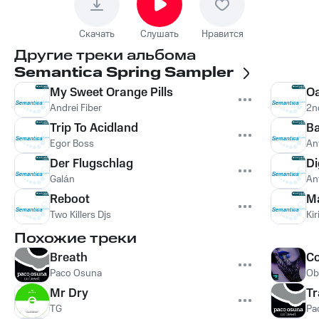
Скачать
Слушать
Нравится
Другие треки альбома
Semantica Spring Sampler
My Sweet Orange Pills
O
Andrei Fiber
2n
Trip To Acidland
Ba
Egor Boss
An
Der Flugschlag
Di
Galán
An
Reboot
M
Two Killers Djs
Kiri
Похожие треки
Breath
Co
Paco Osuna
Ob
Mr Dry
Tr
TG
Pa