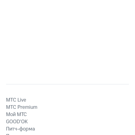
MTС Live
MTС Premium
Мой МТС
GOOD’OK
Питч-форма