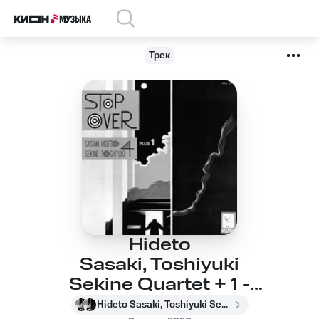
Трек
Hideto
Sasaki, Toshiyuki
Sekine Quartet + 1 -
Carole's Garden
Hideto Sasaki, Toshiyuki Sekine Quartet + 1