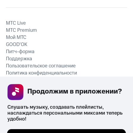
MTС Live
MTС Premium
Мой МТС
GOOD’OK
Питч-форма
Поддержка
Пользовательское соглашение
Политика конфиденциальности
Рекомендательные технологии
Продолжим в приложении? 
СКАЧАТЬ ПРИЛОЖЕНИЕ
Слушать музыку, создавать плейлисты, 
наслаждаться персональными миксами теперь 
удобно!
Незаконное потребление наркотических средств,
психотропных веществ, их аналогов причиняет вред здоровью,
Мы используем куки, чтобы на сайте все