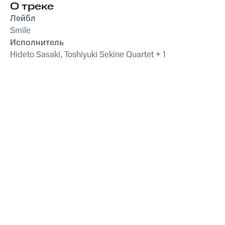
успокаивающие и
О треке
успокаивающие
Лейбл
звуки для
Smile
животных,
Исполнитель
антистрессовая
терапия,
Hideto Sasaki, Toshiyuki Sekine Quartet + 1
преодоление
беспокойства,
успокаивающее
фортепиано