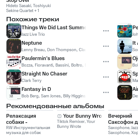
Stop Over
Hideto Sasaki
,
Toshiyuki
Sekine Quartet + 1
Похожие треки
Things We Did Last Summer
Pe
Jazz Live Trio
Jo
Neptune
It
Lenny Breau
,
Don Thompson
,
Claude Ranger
So
Paulermin's Blues
Oj
Bozza
,
Fioravanti
,
Bassini
,
Boltro
,
Boltro, Bozza, Bassini, Fiorava
Bo
Straight No Chaser
Sp
Clark Terry
Ma
Fantasy in D
Ai
Bob Berg
,
Sam Jones
,
Billy Higgins
,
Cedar Walton
De
Рекомендованные альбомы
Релаксация
Your Bunny Wrote
Вечерний
собаки -
Tiktok Remixer
,
Your
Саксофон д
Bunny Wrote
Расслабляющая
RW Инструментальная
Души (Соло
Saxophone
,
Jaz
музыка для собак
Saxophone
,
Хо
музыка для собак,
Лаунж)
звуки для ума и