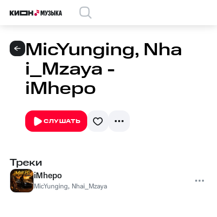
MicYunging, Nha
i_Mzaya -
iMhepo
СЛУШАТЬ
Треки
iMhepo
MicYunging
,
Nhai_Mzaya