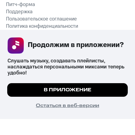
Питч-форма
Поддержка
Пользовательское соглашение
Политика конфиденциальности
Рекомендательные технологии
Продолжим в приложении? 
СКАЧАТЬ ПРИЛОЖЕНИЕ
Слушать музыку, создавать плейлисты, 
наслаждаться персональными миксами теперь 
удобно!
Незаконное потребление наркотических средств,
психотропных веществ, их аналогов причиняет вред здоровью,
Мы используем куки, чтобы на сайте все
В ПРИЛОЖЕНИЕ
их незаконный оборот запрещён и влечёт установленную
работало.
Подробнее
законодательством ответственность.
© 2026 ООО «КИОН».
ПОНЯТНО
Остаться в веб-версии
Все права защищены
18+
Главная
В приложение
Избранное