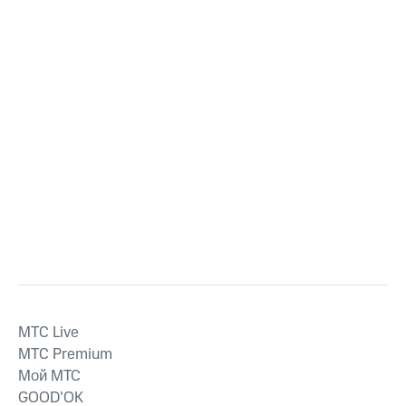
MTС Live
MTС Premium
Мой МТС
GOOD’OK