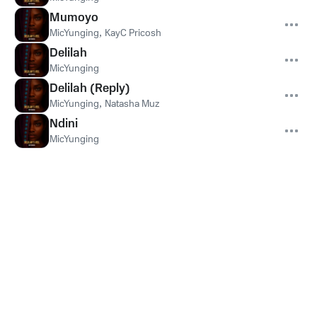
Mumoyo
MicYunging
,
KayC Pricosh
Delilah
MicYunging
Delilah (Reply)
MicYunging
,
Natasha Muz
Ndini
MicYunging