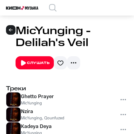
MicYunging -
Delilah's Veil
СЛУШАТЬ
Треки
Ghetto Prayer
MicYunging
Nzira
MicYunging
,
Qounfuzed
Kadeya Deya
MicYunging