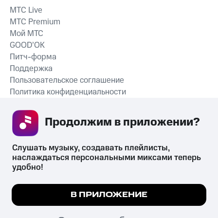
MTС Live
MTС Premium
Мой МТС
GOOD’OK
Питч-форма
Поддержка
Пользовательское соглашение
Политика конфиденциальности
Рекомендательные технологии
Продолжим в приложении? 
СКАЧАТЬ ПРИЛОЖЕНИЕ
Слушать музыку, создавать плейлисты, 
наслаждаться персональными миксами теперь 
удобно!
Незаконное потребление наркотических средств,
психотропных веществ, их аналогов причиняет вред здоровью,
Мы используем куки, чтобы на сайте все
В ПРИЛОЖЕНИЕ
их незаконный оборот запрещён и влечёт установленную
работало.
Подробнее
законодательством ответственность.
© 2026 ООО «КИОН».
ПОНЯТНО