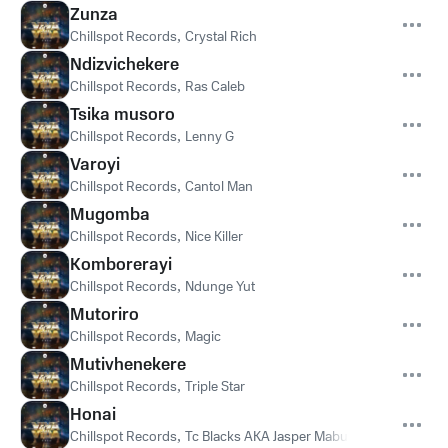
Zunza
Chillspot Records
,
Crystal Rich
Ndizvichekere
Chillspot Records
,
Ras Caleb
Tsika musoro
Chillspot Records
,
Lenny G
Varoyi
Chillspot Records
,
Cantol Man
Mugomba
Chillspot Records
,
Nice Killer
Komborerayi
Chillspot Records
,
Ndunge Yut
Mutoriro
Chillspot Records
,
Magic
Mutivhenekere
Chillspot Records
,
Triple Star
Honai
Chillspot Records
,
Tc Blacks AKA Jasper Maburner