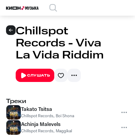
Chillspot
Records - Viva
La Vida Riddim
СЛУШАТЬ
Треки
Takato Tsitsa
Chillspot Records
,
Boi Shona
Achinja Malevels
Chillspot Records
,
Maggikal