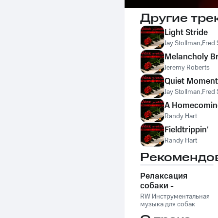
Другие тре
Light Stride
Jay Stollman,Fred
Melancholy B
Jeremy Roberts
Quiet Moment
Jay Stollman,Fred
A Homecomin
Randy Hart
Fieldtrippin'
Randy Hart
Рекомендо
Релаксация
собаки -
Расслабляющая
RW Инструментальная
музыка для
музыка для собак
собак,