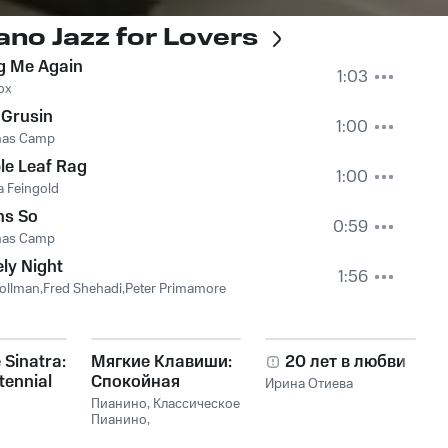
ano Jazz for Lovers
g Me Again
1:03
ox
 Grusin
1:00
as Camp
le Leaf Rag
1:00
 Feingold
ns So
0:59
as Camp
ly Night
1:56
tollman,Fred Shehadi,Peter Primamore
 Sinatra:
Мягкие Клавиши:
20 лет в любви
tennial
Спокойная
Ирина Отиева
on
Фортепианная
Пианино
,
Классическое
Музыка
Пианино
,
Расслабляющая