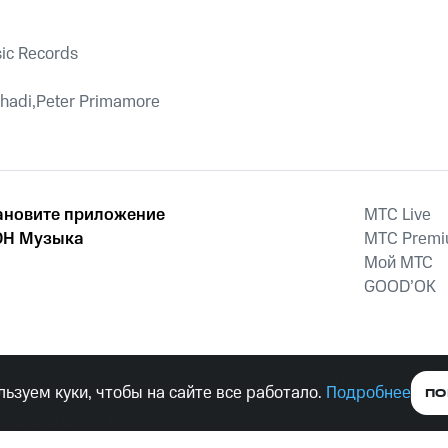
ic Records
ehadi,Peter Primamore
ановите приложение
MTС Live
Н Музыка
MTС Prem
Мой МТС
GOOD’OK
наркотических средств, психотропных веществ, их аналогов причиня
ьзуем куки, чтобы на сайте все работало.
Подробнее
ПО
тельством ответственность.
е права защищены