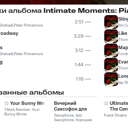
ки альбома
Intimate Moments: Pi
Stin
2:51
 Shehadi,Peter Primamore
Jim C
roadway
Like
3:29
Thom
s
Map
3:12
 Shehadi,Peter Primamore
Fonda
g
Eva
1:44
Thom
Lone
1:19
Jay S
ванные альбомы
Your Bunny Wrote
Вечерний
Ultimate
Саксофон для
The Cen
Tiktok Remixer
,
Your
Bunny Wrote
Души (Соло и
Collecti
Saxophone
,
Jazz
Frank Sinatra
Лаунж)
Saxophone
,
Хорошие
звуки для ума и тела