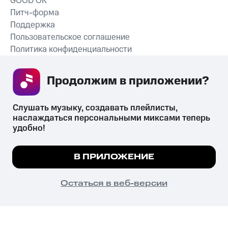
GOOD’OK
Питч-форма
Поддержка
Пользовательское соглашение
Политика конфиденциальности
Рекомендательные технологии
Продолжим в приложении? 
СКАЧАТЬ ПРИЛОЖЕНИЕ
Слушать музыку, создавать плейлисты, 
наслаждаться персональными миксами теперь 
удобно!
Незаконное потребление наркотических средств,
психотропных веществ, их аналогов причиняет вред здоровью,
Мы используем куки, чтобы на сайте все
В ПРИЛОЖЕНИЕ
их незаконный оборот запрещён и влечёт установленную
работало.
Подробнее
законодательством ответственность.
© 2026 ООО «КИОН».
ПОНЯТНО
Остаться в веб-версии
Все права защищены
18+
Главная
В приложение
Избранное