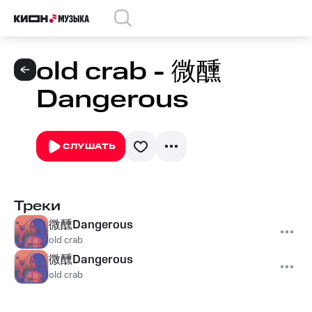
old crab - 微醺
Dangerous
СЛУШАТЬ
Треки
微醺Dangerous
old crab
微醺Dangerous
old crab