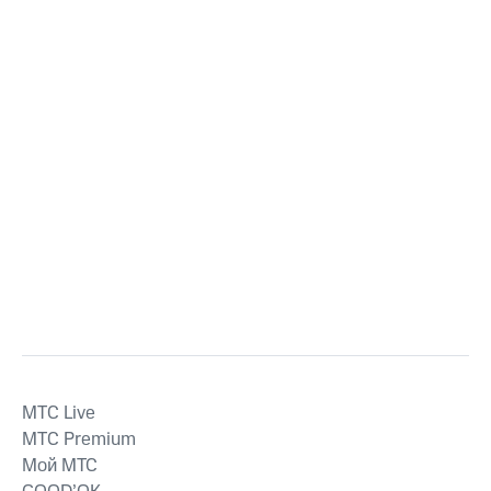
MTС Live
MTС Premium
Мой МТС