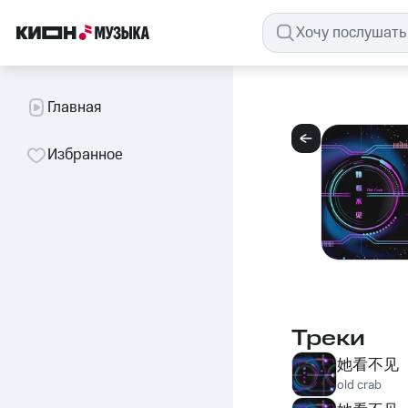
Главная
Избранное
Треки
她看不见
old crab