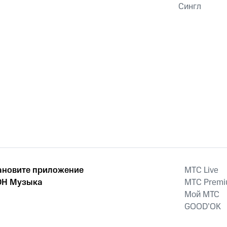
Сингл
ановите приложение
MTС Live
Н Музыка
MTС Prem
Мой МТС
GOOD’OK