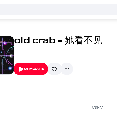
old crab - 她看不见
СЛУШАТЬ
Сингл