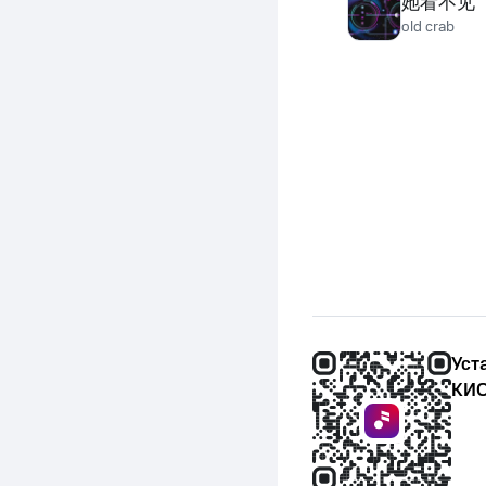
她看不见
old crab
Уст
КИО