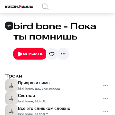
bird bone - Пока
ты помнишь
СЛУШАТЬ
Треки
Призраки зимы
bird bone
,
даша онзероад
Светлая
bird bone
,
NERDIE
Все это слишком сложно
bird bone
,
selfharm